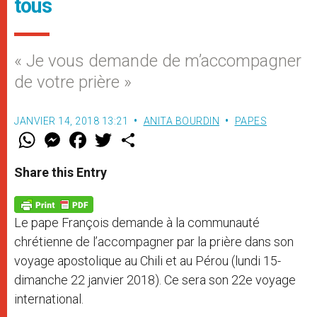
tous
« Je vous demande de m’accompagner
de votre prière »
JANVIER 14, 2018 13:21
ANITA BOURDIN
PAPES
W
M
F
T
S
h
e
a
w
h
a
s
c
i
a
t
s
e
t
r
Share this Entry
s
e
b
t
e
A
n
o
e
p
g
o
r
p
e
k
Le pape François demande à la communauté
r
chrétienne de l’accompagner par la prière dans son
voyage apostolique au Chili et au Pérou (lundi 15-
dimanche 22 janvier 2018). Ce sera son 22e voyage
international.