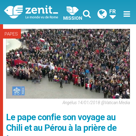
FR
MISSION
PAPES
Angélus 14/01/2018 @Vatican Media
Le pape confie son voyage au
Chili et au Pérou à la prière de