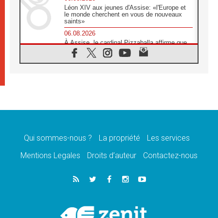
Léon XIV aux jeunes d'Assise: «l'Europe et
le monde cherchent en vous de nouveaux
saints»
06.08.2026
À Assise, le cardinal Pizzaballa affirme que
«les chrétiens veulent la paix»
06.08.2026
Au Mexique, le cardinal Parolin invite à être
aux côtés des marginalisées
06.08.2026
À Assise, le Pape invite les jeunes à
«construire la civilisation de l'amour»
05.08.2026
La visite du Pape en Argentine portera «un
message de paix et de dignité humaine»
Qui sommes-nous ?
La propriété
Les services
05.08.2026
Mentions Legales
Droits d’auteur
Contactez-nous
«La visite du Pape en Uruguay renforcera
l'espérance» affirme Mgr Tróccoli
05.08.2026
Le nonce en Ukraine: «Il est inquiétant
d'entendre ceux qui bénissent la guerre»
05.08.2026
Léon XIV au Pérou, une lueur d'espoir pour