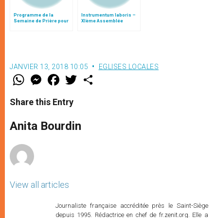
Programme de la
Instrumentum laboris –
Semaine de Prière pour
XIème Assemblée
l'Unité des Chrétiens
Générale Ordinaire du
2003
Synode des Évêques
JANVIER 13, 2018 10:05
EGLISES LOCALES
W
M
F
T
S
h
e
a
w
h
a
s
c
i
a
t
s
e
t
r
Share this Entry
s
e
b
t
e
A
n
o
e
p
g
o
r
Anita Bourdin
p
e
k
r
View all articles
Journaliste française accréditée près le Saint-Siège
depuis 1995. Rédactrice en chef de fr.zenit.org. Elle a