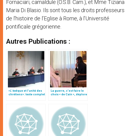
Fornaciari, camaldule (O.S.B. Cam.), et Mme Tiziana
Maria Di Blasio. Ils sont tous les droits professeurs
de l’histoire de l’Eglise à Rome, à l’Université
pontificale grégorienne.
Autres Publications :
«L’évêque et l’unité des
La guerre, c’est faire le
chrétiens»: texte complet
choix « de Caïn », déplore
du C.P. pour la promotion
le pape François
de l’unité