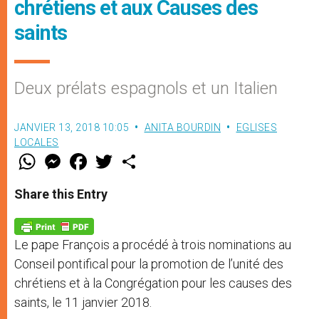
chrétiens et aux Causes des
saints
Deux prélats espagnols et un Italien
JANVIER 13, 2018 10:05
ANITA BOURDIN
EGLISES
LOCALES
W
M
F
T
S
h
e
a
w
h
a
s
c
i
a
t
s
e
t
r
Share this Entry
s
e
b
t
e
A
n
o
e
p
g
o
r
p
e
k
Le pape François a procédé à trois nominations au
r
Conseil pontifical pour la promotion de l’unité des
chrétiens et à la Congrégation pour les causes des
saints, le 11 janvier 2018.