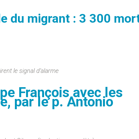
le du migrant : 3 300 mor
rent le signal d’alarme
pe François avec les
e, par le p. Antonio