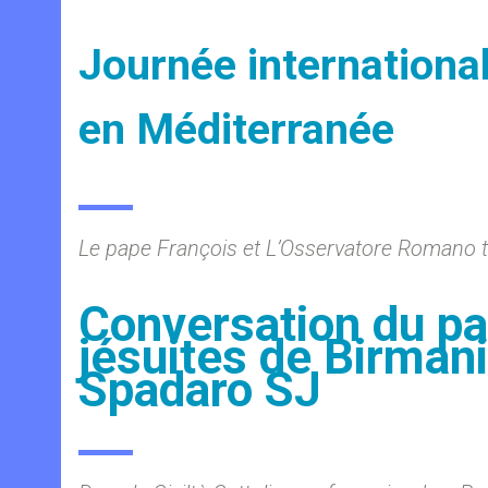
Journée internationa
en Méditerranée
Le pape François et L’Osservatore Romano ti
Conversation du pa
jésuites de Birmani
Spadaro SJ