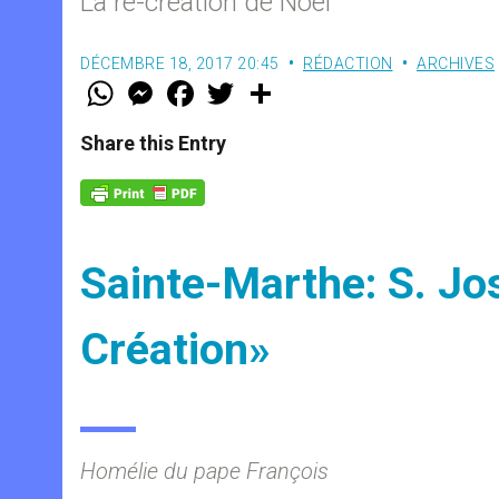
La re-création de Noël
DÉCEMBRE 18, 2017 20:45
RÉDACTION
ARCHIVES
W
M
F
T
S
h
e
a
w
h
a
s
c
i
a
t
s
e
t
r
Share this Entry
s
e
b
t
e
A
n
o
e
p
g
o
r
p
e
k
r
Sainte-Marthe: S. Jos
Création»
Homélie du pape François