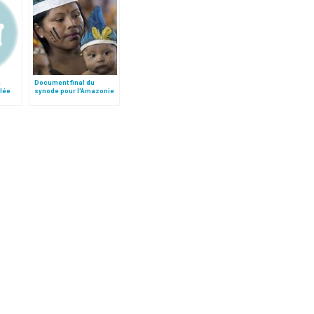
a
Document final du
lée
synode pour l'Amazonie
e des
en français: traduction
non officielle