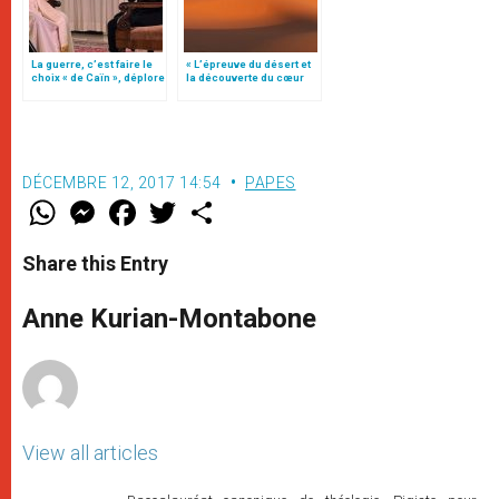
La guerre, c’est faire le
« L’épreuve du désert et
choix « de Caïn », déplore
la découverte du cœur
le pape François
profond », par Ysabel de
Andia (1)
DÉCEMBRE 12, 2017 14:54
PAPES
W
M
F
T
S
h
e
a
w
h
a
s
c
i
a
t
s
e
t
r
Share this Entry
s
e
b
t
e
A
n
o
e
p
g
o
r
Anne Kurian-Montabone
p
e
k
r
View all articles