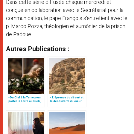
Dans cette série diffusée chaque mercredi et
conçue en collaboration avec le Secrétariat pour la
communication, le pape François s’entretient avec le
p. Marco Pozza, théologien et aumônier de la prison
de Padoue.
Autres Publications :
«Du Ciel à la Terre pour
« L’épreuve du désert et
porter la Terre au Ciel»,
la découverte du cœur
par Mgr Francesco Follo
profond », par Ysabel de
Andia (2)