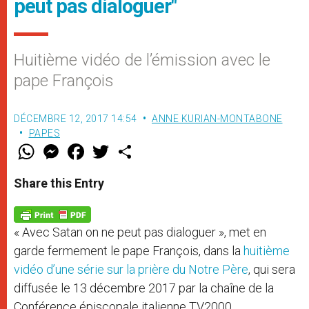
peut pas dialoguer"
Huitième vidéo de l’émission avec le
pape François
DÉCEMBRE 12, 2017 14:54
ANNE KURIAN-MONTABONE
PAPES
W
M
F
T
S
h
e
a
w
h
a
s
c
i
a
t
s
e
t
r
Share this Entry
s
e
b
t
e
A
n
o
e
p
g
o
r
p
e
k
« Avec Satan on ne peut pas dialoguer », met en
r
garde fermement le pape François, dans la
huitième
vidéo d’une série sur la prière du Notre Père
, qui sera
diffusée le 13 décembre 2017 par la chaîne de la
Conférence épiscopale italienne TV2000.