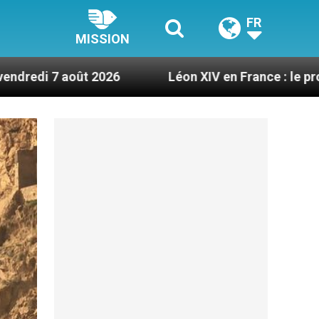
FR
MISSION
oût 2026
Léon XIV en France : le programme déta