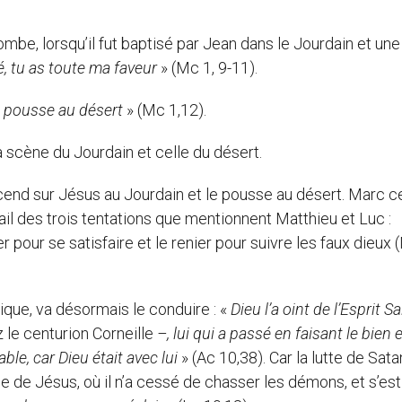
e, lorsqu’il fut baptisé par Jean dans le Jourdain et une
, tu as toute ma faveur
» (Mc 1, 9-11).
le pousse au désert
» (Mc 1,12).
a scène du Jourdain et celle du désert.
end sur Jésus au Jourdain et le pousse au désert. Marc c
tail des trois tentations que mentionnent Matthieu et Luc :
 pour se satisfaire et le renier pour suivre les faux dieux (
ique, va désormais le conduire : «
Dieu l’a oint de l’Esprit Sa
 le centurion Corneille
–, lui qui a passé en faisant le bien 
le, car Dieu était avec lui
» (Ac 10,38). Car la lutte de Sata
ue de Jésus, où il n’a cessé de chasser les démons, et s’est