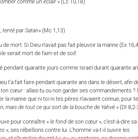
tomber comme un éclair
» (Lc 10,18).
s, tenté par Satan
» (Mc 1,13).
ieu de mort. Si Dieu n’avait pas fait pleuvoir la manne (Ex 16,
ple serait mort de faim et de soif.
té pendant quarante jours comme Israël durant quarante an
u t’a fait faire pendant quarante ans dans le désert, afin d
 ton cœur :
allais-tu ou non garder ses commandements ? Il
anger la manne que ni toi ni tes pères n’avaient connue, pour t
n, mais de tout ce qui sort de la bouche de Yahvé
» (Dt 8,2-
reuve pour connaître «
le fond de son cœur
», c’est-à-dire sa 
es
», ses rébellions contre lui. L’homme va-t-il suivre les