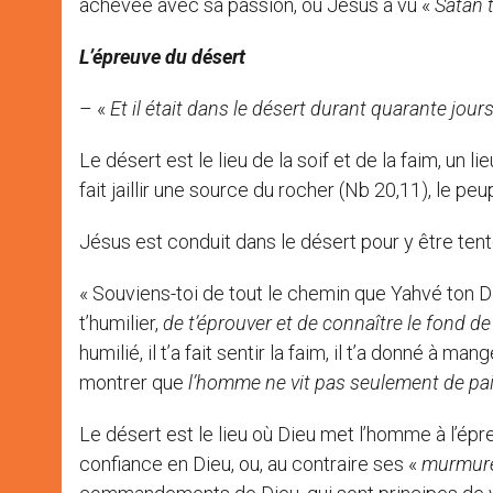
achevée avec sa passion, où Jésus a vu «
Satan 
L’épreuve du désert
– «
Et il était dans le désert durant quarante jour
Le désert est le lieu de la soif et de la faim, un l
fait jaillir une source du rocher (Nb 20,11), le peu
Jésus est conduit dans le désert pour y être ten
« Souviens-toi de tout le chemin que Yahvé ton Die
t’humilier,
de t’éprouver et de connaître le fond de
humilié, il t’a fait sentir la faim, il t’a donné à m
montrer que
l’homme ne vit pas seulement de pai
Le désert est le lieu où Dieu met l’homme à l’ép
confiance en Dieu, ou, au contraire ses «
murmur