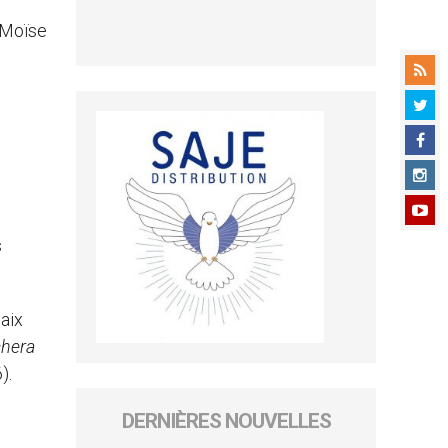
 Moïse
s
aix
chera
).
DERNIÈRES NOUVELLES