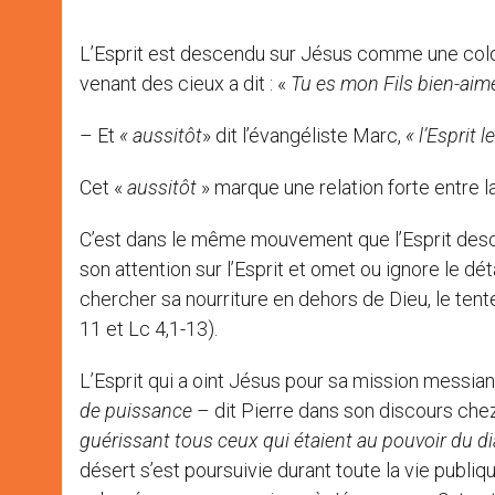
L’Esprit est descendu sur Jésus comme une colomb
venant des cieux a dit : «
Tu es mon Fils bien-aimé
– Et
« aussitôt
» dit l’évangéliste Marc,
« l’Esprit 
Cet «
aussitôt
» marque une relation forte entre l
C’est dans le même mouvement que l’Esprit desc
son attention sur l’Esprit et omet ou ignore le dé
chercher sa nourriture en dehors de Dieu, le tenter
11 et Lc 4,1-13).
L’Esprit qui a oint Jésus pour sa mission messian
de puissance
– dit Pierre dans son discours chez
guérissant tous ceux qui étaient au pouvoir du diab
désert s’est poursuivie durant toute la vie publiq