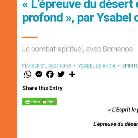
« L’épreuve du désert
profond », par Ysabel 
Le combat spirituel, avec Bernanos
FÉVRIER 21, 2021 00:59
YSABEL DE ANDIA
SPIRIT
W
M
F
T
S
h
e
a
w
h
a
s
c
i
a
t
s
e
t
r
Share this Entry
s
e
b
t
e
A
n
o
e
p
g
o
r
p
e
k
« L’Esprit l
r
L’épreuve du déser