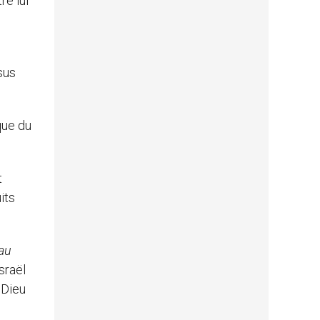
re lui
sus
que du
t
its
 au
sraël
 Dieu