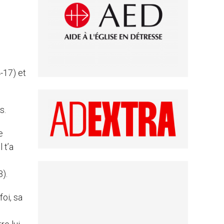
4-17) et
s.
e
 t’a
e
3).
foi, sa