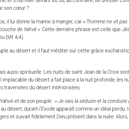
et s’humilier devant lui, ou, au contraire, se dresser cont
d de son cœur ?
s, il lui donne la manne à manger, car «
l’homme ne vit pas
a bouche de Yahvé
». Cette dernière phrase est celle que Jé
u (Mt 4,4).
ple au désert et il faut méditer sur cette grâce eucharisti
ais aussi spirituelle. Les nuits de saint Jean de la Croix son
 implacable du désert a fait place à la nuit profonde, les nu
es traversées du désert intériorisées.
e Yahvé et de son peuple : «
Je vais la séduire et la conduire
e au désert, durant
l’Exode
apparaît comme un idéal perdu. I
ers et suivait fidèlement Dieu présent dans la nuée. Alors,