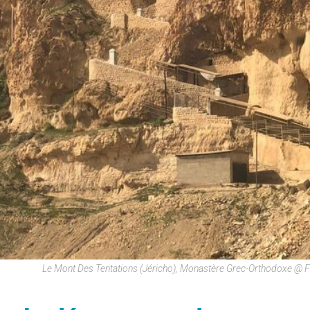
Le Mont Des Tentations (Jéricho), Monastère Grec-Orthodoxe @