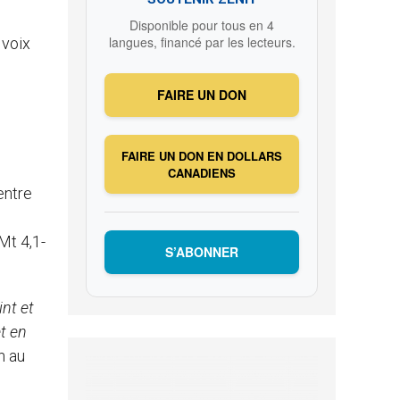
Disponible pour tous en 4
langues, financé par les lecteurs.
 voix
FAIRE UN DON
FAIRE UN DON EN DOLLARS
CANADIENS
entre
Mt 4,1-
S’ABONNER
int et
et en
n au