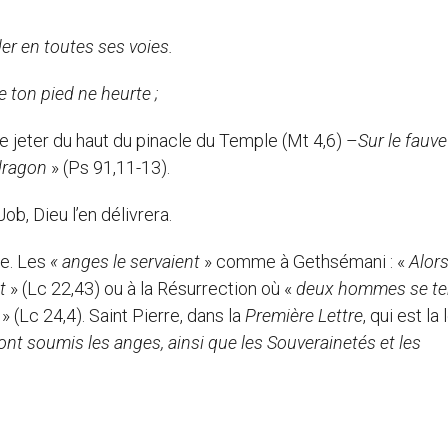
der en toutes ses voies.
re ton pied ne heurte ;
se jeter du haut du pinacle du Temple (Mt 4,6) –
Sur le fauve
 dragon
» (Ps 91,11-13).
b, Dieu l’en délivrera.
ne. Les
« anges le servaient
» comme à Gethsémani : «
Alors
it
» (Lc 22,43) ou à la Résurrection où «
deux hommes se te
» (Lc 24,4). Saint Pierre, dans la
Première Lettre
, qui est la
ont soumis les anges, ainsi que les Souverainetés et les