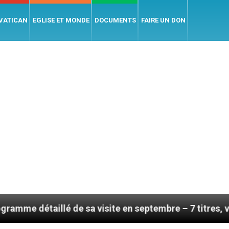
 VATICAN
EGLISE ET MONDE
DOCUMENTS
FAIRE UN DON
 de sa visite en septembre – 7 titres, vendredi 7 août 