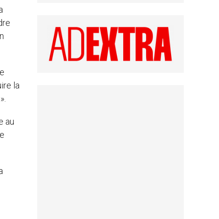
a
dre
on
de
ire la
».
e au
de
a