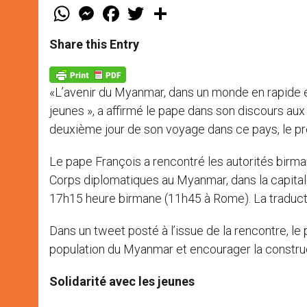
W
M
F
T
S
h
e
a
w
h
a
s
c
i
a
t
s
e
t
r
Share this Entry
s
e
b
t
e
A
n
o
e
p
g
o
r
p
e
k
«L’avenir du Myanmar, dans un monde en rapide é
r
jeunes », a affirmé le pape dans son discours au
deuxième jour de son voyage dans ce pays, le pr
Le pape François a rencontré les autorités birm
Corps diplomatiques au Myanmar, dans la capital
17h15 heure birmane (11h45 à Rome). La traductio
Dans un tweet posté à l’issue de la rencontre, le
population du Myanmar et encourager la construct
Solidarité avec les jeunes