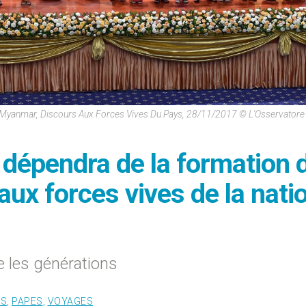
Myanmar, Discours Aux Forces Vives Du Pays, 28/11/2017 © L'Osservator
dépendra de la formation 
aux forces vives de la nati
re les générations
ES
,
PAPES
,
VOYAGES