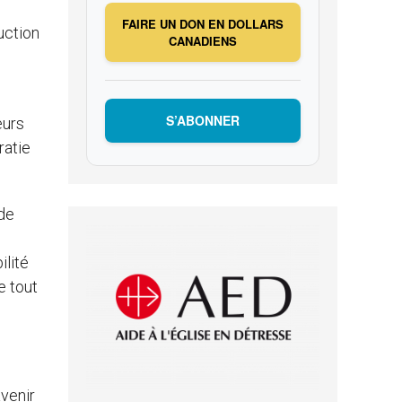
FAIRE UN DON EN DOLLARS
uction
CANADIENS
S’ABONNER
eurs
ratie
nde
ilité
e tout
avenir