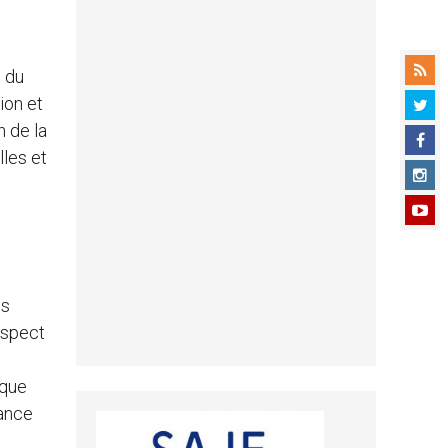
s du
ion et
n de la
lles et
es
espect
 que
rance