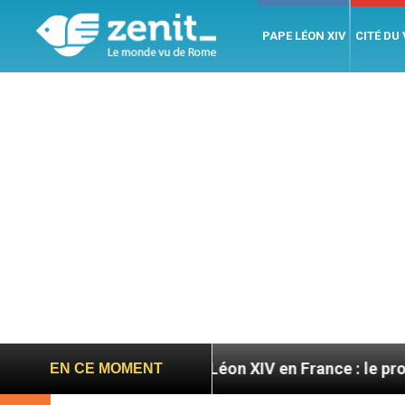
PAPE LÉON XIV
CITÉ DU
ires
Léon XIV en France : le programme détaillé
EN CE MOMENT