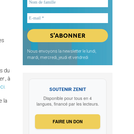
es
Nous envoyons la newsletter le lundi,
mardi, mercredi, jeudi et vendredi
es du
er
, à
ici
.
SOUTENIR ZENIT
Disponible pour tous en 4
e la
langues, financé par les lecteurs.
FAIRE UN DON