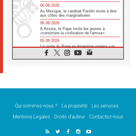
06.08.2026
Au Mexique, le cardinal Parolin invite à être
aux côtés des marginalisées
06.08.2026
À Assise, le Pape invite les jeunes à
«construire la civilisation de l'amour»
05.08.2026
La visite du Pape en Argentine portera «un
message de paix et de dignité humaine»
05.08.2026
«La visite du Pape en Uruguay renforcera
l'espérance» affirme Mgr Tróccoli
05.08.2026
Le nonce en Ukraine: «Il est inquiétant
d'entendre ceux qui bénissent la guerre»
05.08.2026
Léon XIV au Pérou, une lueur d'espoir pour
un peuple en quête de paix
Qui sommes-nous ?
La propriété
Les services
05.08.2026
Mentions Legales
Droits d’auteur
Contactez-nous
SCEAM: L'Église en Afrique vers
l'Assemblée ecclésiale de 2028 depuis
Addis-Abeba
05.08.2026