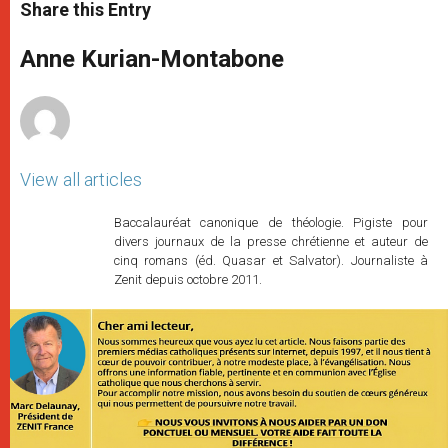
t
s
e
t
r
Share this Entry
s
e
b
t
e
A
n
o
e
p
g
o
r
Anne Kurian-Montabone
p
e
k
r
View all articles
Baccalauréat canonique de théologie. Pigiste pour
divers journaux de la presse chrétienne et auteur de
cinq romans (éd. Quasar et Salvator). Journaliste à
Zenit depuis octobre 2011.