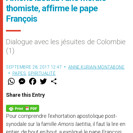
thomiste, affirme le pape
François
Dialogue avec les jésuites de Colombie
(1)
SEPTEMBRE 28, 2017 12:47
ANNE KURIAN-MONTABONE
PAPES
,
SPIRITUALITÉ
W
M
F
T
S
h
e
a
w
h
a
s
c
i
a
t
s
e
t
r
Share this Entry
s
e
b
t
e
A
n
o
e
p
g
o
r
p
e
k
Pour comprendre l’exhortation apostolique post-
r
synodale sur la famille
Amoris laetitia
, il faut la lire en
entier, de bout en bout, a expliqué le pape François.