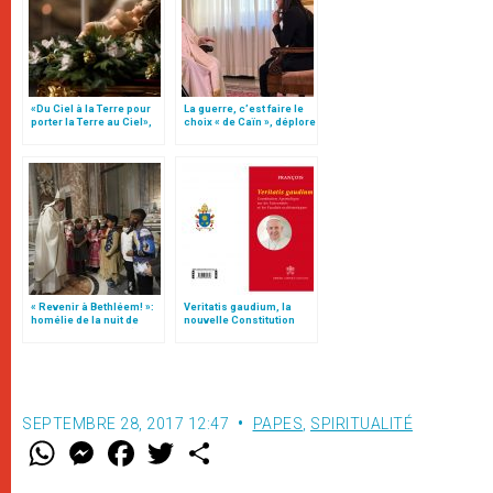
«Du Ciel à la Terre pour
La guerre, c’est faire le
porter la Terre au Ciel»,
choix « de Caïn », déplore
par Mgr Francesco Follo
le pape François
« Revenir à Bethléem! »:
Veritatis gaudium, la
homélie de la nuit de
nouvelle Constitution
Noël (texte complet)
pour les études
ecclésiastiques
SEPTEMBRE 28, 2017 12:47
PAPES
,
SPIRITUALITÉ
W
M
F
T
S
h
e
a
w
h
a
s
c
i
a