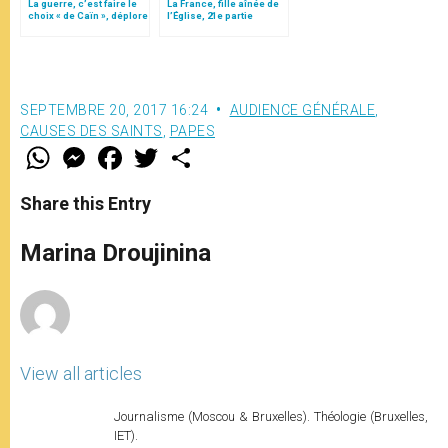
La guerre, c’est faire le
La France, fille aînée de
choix « de Caïn », déplore
l’Église, 21e partie
le pape François
SEPTEMBRE 20, 2017 16:24
AUDIENCE GÉNÉRALE
,
CAUSES DES SAINTS
,
PAPES
W
M
F
T
S
h
e
a
w
h
a
s
c
i
a
t
s
e
t
r
Share this Entry
s
e
b
t
e
A
n
o
e
p
g
o
r
Marina Droujinina
p
e
k
r
View all articles
Journalisme (Moscou & Bruxelles). Théologie (Bruxelles,
IET).