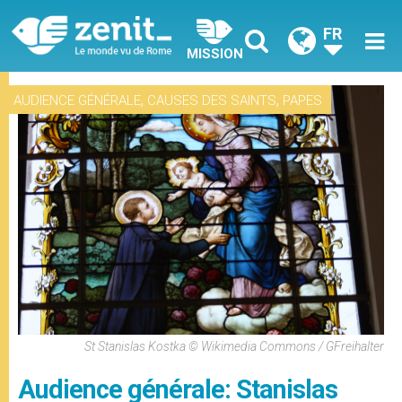
FR
MISSION
,
,
AUDIENCE GÉNÉRALE
CAUSES DES SAINTS
PAPES
St Stanislas Kostka © Wikimedia Commons / GFreihalter
Audience générale: Stanislas