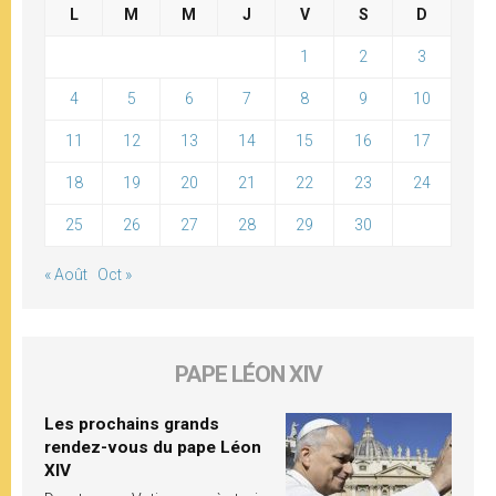
L
M
M
J
V
S
D
1
2
3
4
5
6
7
8
9
10
11
12
13
14
15
16
17
18
19
20
21
22
23
24
25
26
27
28
29
30
« Août
Oct »
PAPE LÉON XIV
Les prochains grands
rendez-vous du pape Léon
XIV