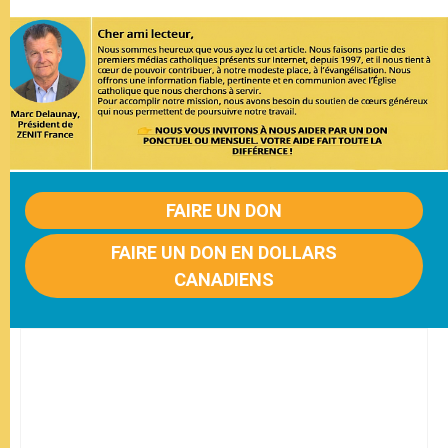
FAIRE UN DON
FAIRE UN DON EN DOLLARS
CANADIENS