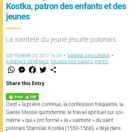
Kostka, patron des enfants et des
jeunes
La sainteté du jeune jésuite polonais
SEPTEMBRE 20, 2017 16:24
MARINA DROUJININA
AUDIENCE GÉNÉRALE
,
CAUSES DES SAINTS
,
PAPES
W
M
F
T
S
h
e
a
w
h
a
s
c
i
a
t
s
e
t
r
Share this Entry
s
e
b
t
e
A
n
o
e
p
g
o
r
p
e
k
C’est « la prière continue, la confession fréquente, la
r
Sainte Messe quotidienne, le travail spirituel sur soi-
même » qui « ont formé » la « sainteté » du saint
polonais Stanislas Kostka (1550-1568), « déjà dans