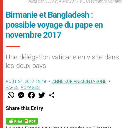
Aung San Suu Kyi, 4 Mai 2017 © L'Osservatore Romano
Birmanie et Bangladesh :
possible voyage du pape en
novembre 2017
Une délégation vaticane en visite dans
les deux pays
AOÛT 24, 2017 18:48
ANNE KURIAN-MONTABONE
PAPES
,
VOYAGES
W
M
F
T
S
h
e
a
w
h
a
s
c
i
a
t
s
e
t
r
Share this Entry
s
e
b
t
e
A
n
o
e
p
g
o
r
p
e
k