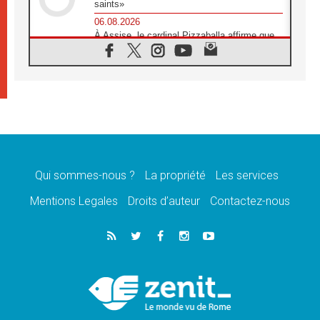
saints»
06.08.2026
À Assise, le cardinal Pizzaballa affirme que
«les chrétiens veulent la paix»
06.08.2026
Au Mexique, le cardinal Parolin invite à être
aux côtés des marginalisées
06.08.2026
À Assise, le Pape invite les jeunes à
«construire la civilisation de l'amour»
05.08.2026
La visite du Pape en Argentine portera «un
message de paix et de dignité humaine»
Qui sommes-nous ?
La propriété
Les services
05.08.2026
Mentions Legales
Droits d’auteur
Contactez-nous
«La visite du Pape en Uruguay renforcera
l'espérance» affirme Mgr Tróccoli
05.08.2026
Le nonce en Ukraine: «Il est inquiétant
d'entendre ceux qui bénissent la guerre»
05.08.2026
Léon XIV au Pérou, une lueur d'espoir pour
un peuple en quête de paix