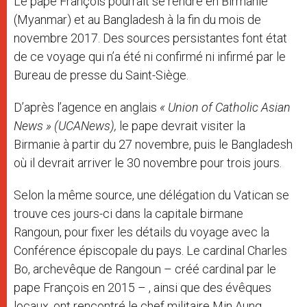
Le pape François pourrait se rendre en Birmanie
r
(Myanmar) et au Bangladesh à la fin du mois de
novembre 2017. Des sources persistantes font état
de ce voyage qui n’a été ni confirmé ni infirmé par le
Bureau de presse du Saint-Siège.
D’après l’agence en anglais
« Union of Catholic Asian
News » (UCANews),
le pape devrait visiter la
Birmanie à partir du 27 novembre, puis le Bangladesh
où il devrait arriver le 30 novembre pour trois jours.
Selon la même source, une délégation du Vatican se
trouve ces jours-ci dans la capitale birmane
Rangoun, pour fixer les détails du voyage avec la
Conférence épiscopale du pays. Le cardinal Charles
Bo, archevêque de Rangoun – créé cardinal par le
pape François en 2015 – , ainsi que des évêques
locaux, ont rencontré le chef militaire Min Aung