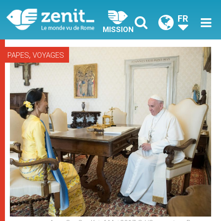
FR
MISSION
,
PAPES
VOYAGES