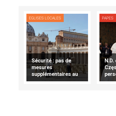
EGLISES LOCALES
PAPES
Sécurité : pas de
N.D.
mesures
Częs
supplémentaires au
pers
Vatican
orph