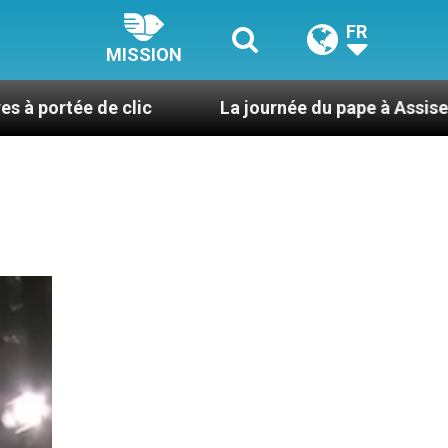
FR
MISSION
clic
La journée du pape à Assise : « Allons-y ! Le