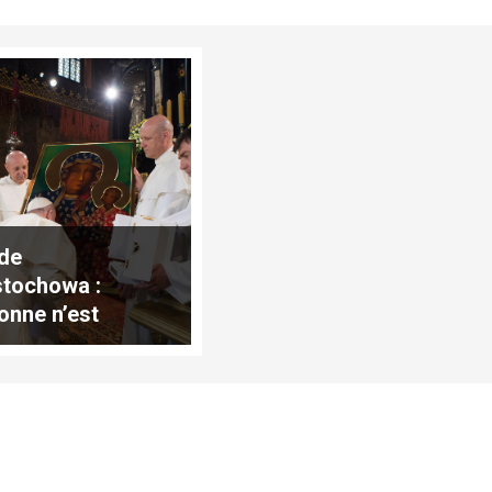
 de
tochowa :
onne n’est
elin