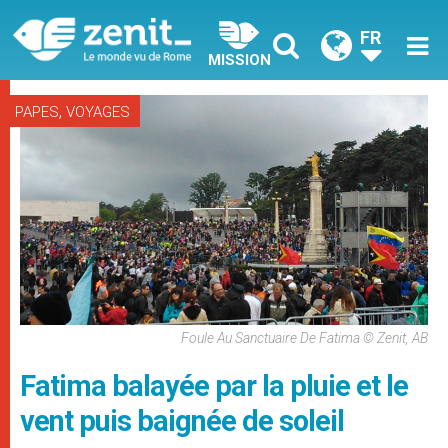
FR
MISSION
,
PAPES
VOYAGES
Foule Au Sanctuaire De Fatima © Zenit, AB
Fatima balayée par la pluie et le
vent puis baignée de soleil