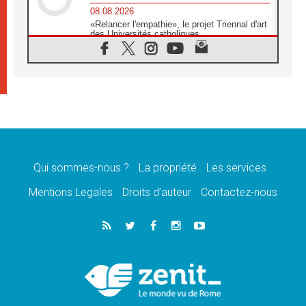
08.08.2026
«Relancer l'empathie», le projet Triennal d'art
des Universités catholiques
08.08.2026
Signis 2026, donner la parole aux religieuses
catholiques
08.08.2026
Au Bangladesh, l'Église accompagne les
Dalits sur le chemin de la dignité
07.08.2026
Philippines: le vicariat apostolique de
Calapan devient un diocèse
Qui sommes-nous ?
La propriété
Les services
07.08.2026
Congo-Brazzaville: le 15 août, entre solennité
Mentions Legales
Droits d’auteur
Contactez-nous
de l'Assomption et mémoire nationale
07.08.2026
«La paix commence par l'empathie» estime
le cardinal Parolin
07.08.2026
En Colombie, «la paix ne s'achète pas avec
une signature»