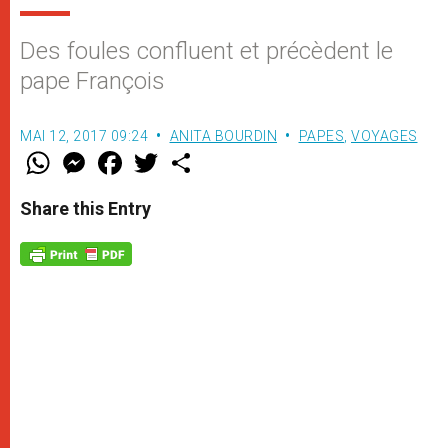
Des foules confluent et précèdent le
pape François
MAI 12, 2017 09:24
ANITA BOURDIN
PAPES
,
VOYAGES
W
M
F
T
S
h
e
a
w
h
a
s
c
i
a
t
s
e
t
r
Share this Entry
s
e
b
t
e
A
n
o
e
p
g
o
r
p
e
k
r