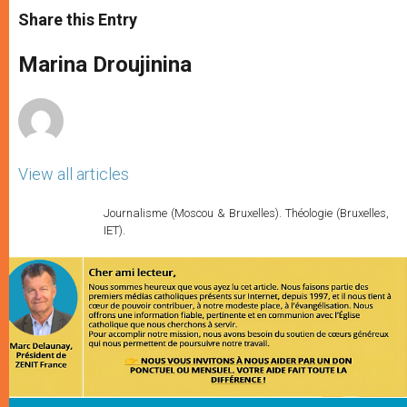
t
s
e
t
r
Share this Entry
s
e
b
t
e
A
n
o
e
p
g
o
r
Marina Droujinina
p
e
k
r
View all articles
Journalisme (Moscou & Bruxelles). Théologie (Bruxelles,
IET).