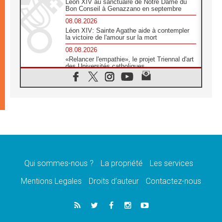
Léon XIV au sanctuaire de Notre Dame du
Bon Conseil à Genazzano en septembre
08.08.2026
Léon XIV: Sainte Agathe aide à contempler
la victoire de l'amour sur la mort
08.08.2026
«Relancer l'empathie», le projet Triennal d'art
des Universités catholiques
08.08.2026
Signis 2026, donner la parole aux religieuses
catholiques
08.08.2026
Au Bangladesh, l'Église accompagne les
Dalits sur le chemin de la dignité
07.08.2026
Philippines: le vicariat apostolique de
Calapan devient un diocèse
Qui sommes-nous ?
La propriété
Les services
07.08.2026
Congo-Brazzaville: le 15 août, entre solennité
Mentions Legales
Droits d’auteur
Contactez-nous
de l'Assomption et mémoire nationale
07.08.2026
«La paix commence par l'empathie» estime
le cardinal Parolin