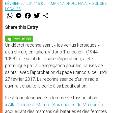
FÉVRIER 27, 2017 15:00
MARINA DROUJININA
EGLISES
LOCALES
W
M
F
T
S
h
e
a
w
h
a
s
c
i
a
t
s
e
t
r
Share this Entry
s
e
b
t
e
A
n
o
e
p
g
o
r
p
e
k
Un décret reconnaissant « les vertus héroïques »
r
d’un chirurgien italien, Vittorio Trancanelli (1944 –
1998), « le saint de la salle d’opération », a été
promulgué par la Congrégation pour les Causes de
saints, avec l’approbation du pape François, ce lundi
27 février 2017. La reconnaissance d’un miracle
ouvrirait ensuite la porte à sa béatification.
Il est fondateur avec sa femme de l’association
«
Alle Querce di Mamre (Aux chênes de Mambré)
»
accueillant des mamans célibataires et des femmes