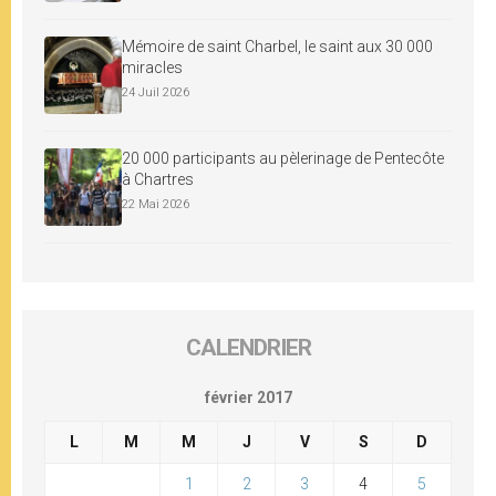
Mémoire de saint Charbel, le saint aux 30 000
miracles
24 Juil 2026
20 000 participants au pèlerinage de Pentecôte
à Chartres
22 Mai 2026
CALENDRIER
février 2017
L
M
M
J
V
S
D
1
2
3
4
5