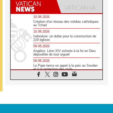
10.08.2026
Création d'un réseau des médias catholiques
au Tchad
10.08.2026
Indonésie: un dollar pour la construction de
219 églises
09.08.2026
Angélus: Léon XIV exhorte à la foi en Dieu
dépouillée de tout orgueil
09.08.2026
Le Pape lance un appel à la paix au Soudan
et à la protection des civils
09.08.2026
Déclaration d'Addis-Abeba du SCEAM sur
l'Éducation Catholique en Afrique
08.08.2026
En Cisjordanie, les chrétiens se sentent
seuls face à la violence des colons
08.08.2026
Léon XIV au sanctuaire de Notre Dame du
Bon Conseil à Genazzano en septembre