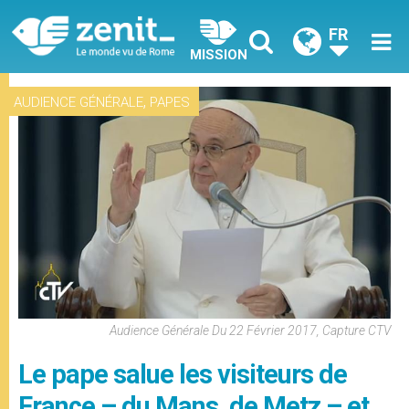
FR
MISSION
,
AUDIENCE GÉNÉRALE
PAPES
Audience Générale Du 22 Février 2017, Capture CTV
Le pape salue les visiteurs de
France – du Mans, de Metz – et