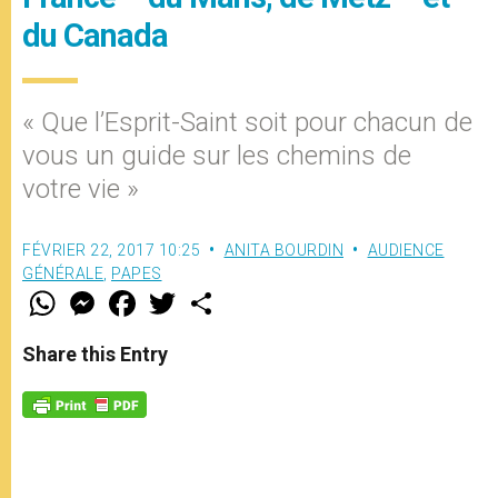
du Canada
« Que l’Esprit-Saint soit pour chacun de
vous un guide sur les chemins de
votre vie »
FÉVRIER 22, 2017 10:25
ANITA BOURDIN
AUDIENCE
GÉNÉRALE
,
PAPES
W
M
F
T
S
h
e
a
w
h
a
s
c
i
a
t
s
e
t
r
Share this Entry
s
e
b
t
e
A
n
o
e
p
g
o
r
p
e
k
r