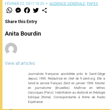
FÉVRIER 22, 2017 10:25
AUDIENCE GÉNÉRALE
,
PAPES
W
M
F
T
S
h
e
a
w
h
a
s
c
i
a
t
s
e
t
r
Share this Entry
s
e
b
t
e
A
n
o
e
p
g
o
r
Anita Bourdin
p
e
k
r
View all articles
Journaliste française accréditée près le Saint-Siège
depuis 1995. Rédactrice en chef de fr.zenit.org. Elle a
lancé le service français Zenit en janvier 1999. Master
en journalisme (Bruxelles). Maîtrise en lettres
classiques (Paris). Habilitation au doctorat en théologie
biblique (Rome). Correspondante à Rome de Radio
Espérance.