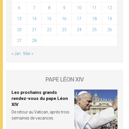
6
7
8
9
10
11
12
13
14
15
16
17
18
19
20
21
22
23
24
25
26
27
28
« Jan
Mar »
PAPE LÉON XIV
Les prochains grands
rendez-vous du pape Léon
XIV
De retour au Vatican, après trois
semaines de vacances