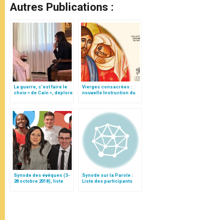
Autres Publications :
La guerre, c’est faire le
Vierges consacrées :
choix « de Caïn », déplore
nouvelle Instruction du
le pape François
Vatican
Synode des évêques (3-
Synode sur la Parole :
28 octobre 2018), liste
Liste des participants
des participants