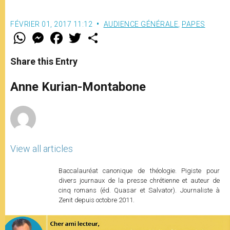
FÉVRIER 01, 2017 11:12
AUDIENCE GÉNÉRALE
,
PAPES
W
M
F
T
S
h
e
a
w
h
a
s
c
i
a
t
s
e
t
r
Share this Entry
s
e
b
t
e
A
n
o
e
p
g
o
r
Anne Kurian-Montabone
p
e
k
r
View all articles
Baccalauréat canonique de théologie. Pigiste pour
divers journaux de la presse chrétienne et auteur de
cinq romans (éd. Quasar et Salvator). Journaliste à
Zenit depuis octobre 2011.