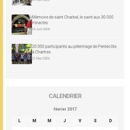
Mémoire de saint Charbel, le saint aux 30 000
miracles
24 Juil 2026
20 000 participants au pèlerinage de Pentecôte
à Chartres
22 Mai 2026
CALENDRIER
février 2017
L
M
M
J
V
S
D