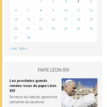
1
2
3
4
5
6
7
8
9
10
11
12
13
14
15
16
17
18
19
20
21
22
23
24
25
26
27
28
« Jan
Mar »
PAPE LÉON XIV
Les prochains grands
rendez-vous du pape Léon
XIV
De retour au Vatican, après trois
semaines de vacances