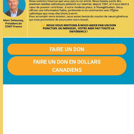
FAIRE UN DON
FAIRE UN DON EN DOLLARS
CANADIENS