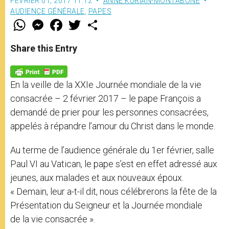
FÉVRIER 01, 2017 11:12
ANNE KURIAN-MONTABONE
AUDIENCE GÉNÉRALE
,
PAPES
W
M
F
T
S
h
e
a
w
h
a
s
c
i
a
t
s
e
t
r
Share this Entry
s
e
b
t
e
A
n
o
e
p
g
o
r
p
e
k
En la veille de la XXIe Journée mondiale de la vie
r
consacrée – 2 février 2017 – le pape François a
demandé de prier pour les personnes consacrées,
appelés à répandre l’amour du Christ dans le monde.
Au terme de l’audience générale du 1er février, salle
Paul VI au Vatican, le pape s’est en effet adressé aux
jeunes, aux malades et aux nouveaux époux.
« Demain, leur a-t-il dit, nous célébrerons la fête de la
Présentation du Seigneur et la Journée mondiale
de la vie consacrée ».