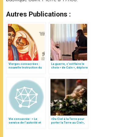
Autres Publications :
Vierges consacrées :
La guerre, c’est faire le
nouvelle Instruction du
choix « de Caïn », déplore
Vatican
le pape François
Vie consacrée : « Le
«Du Ciel à la Terre pour
service de l’autorité et
porter la Terre au Ciel»,
l’obéissance »
par Mgr Francesco Follo