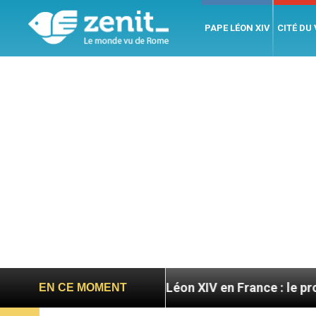
PAPE LÉON XIV
CITÉ DU
ires
Léon XIV en France : le programme détaillé
EN CE MOMENT