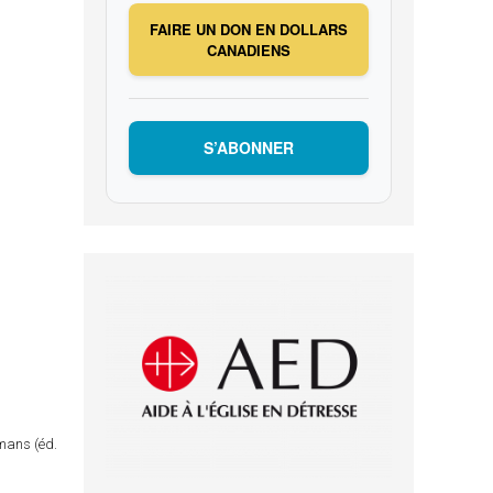
FAIRE UN DON EN DOLLARS
CANADIENS
S’ABONNER
omans (éd.