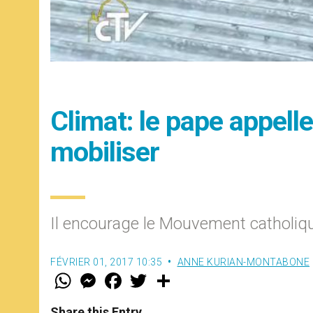
Climat: le pape appelle
mobiliser
Il encourage le Mouvement catholiqu
FÉVRIER 01, 2017 10:35
ANNE KURIAN-MONTABONE
W
M
F
T
S
h
e
a
w
h
a
s
c
i
a
t
s
e
t
r
Share this Entry