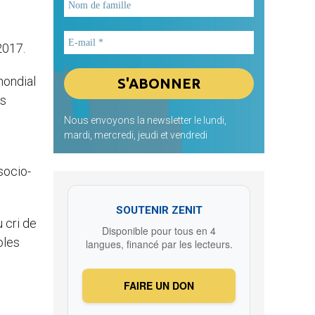
2017.
mondial
es
Nous envoyons la newsletter le lundi,
mardi, mercredi, jeudi et vendredi
socio-
SOUTENIR ZENIT
 cri de
Disponible pour tous en 4
oles
langues, financé par les lecteurs.
FAIRE UN DON