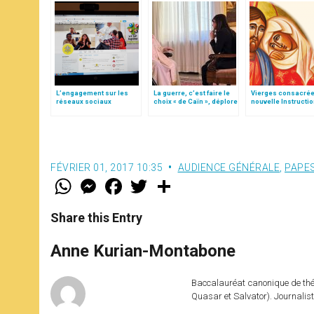
L’engagement sur les
La guerre, c’est faire le
Vierges consacrée
réseaux sociaux
choix « de Caïn », déplore
nouvelle Instructi
le pape François
Vatican
FÉVRIER 01, 2017 10:35
AUDIENCE GÉNÉRALE
,
PAPE
W
M
F
T
S
h
e
a
w
h
a
s
c
i
a
t
s
e
t
r
Share this Entry
s
e
b
t
e
A
n
o
e
p
g
o
r
Anne Kurian-Montabone
p
e
k
r
Baccalauréat canonique de théo
Quasar et Salvator). Journalist