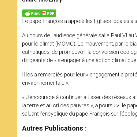
s
e
b
t
e
A
n
o
e
p
g
o
r
p
e
k
Le pape François a appelé les Eglises locales à se
r
Au cours de l’audience générale salle Paul VI au
pour le climat (MCMC). Le mouvement, par le biai
catholiques, de promouvoir la conversion écolog
dirigeants de « s’engager à une action climatique
Il les a remerciés pour leur « engagement à pr
environnementale ».
« J’encourage à continuer à tisser des réseaux a
la terre et au cri des pauvres », a poursuivi le p
saluant l’encyclique du pape François sur l’écologi
Autres Publications :