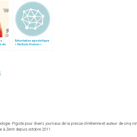
s :
Exhortation apostolique
on du
« Verbum Domini »
S
logie. Pigiste pour divers journaux de la presse chrétienne et auteur de cinq r
e à Zenit depuis octobre 2011.