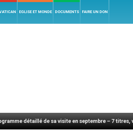
 VATICAN
EGLISE ET MONDE
DOCUMENTS
FAIRE UN DON
 de sa visite en septembre – 7 titres, vendredi 7 août 