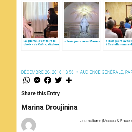
La guerre, c’est faire le
« Trois jours avec 
« Trois jours avec Marie »
choix « de Caïn », déplore
à Castellammare d
le pape François
Stabia
DÉCEMBRE 28, 2016 18:56
AUDIENCE GÉNÉRALE
,
PA
W
M
F
T
S
h
e
a
w
h
a
s
c
i
a
t
s
e
t
r
Share this Entry
s
e
b
t
e
A
n
o
e
p
g
o
r
Marina Droujinina
p
e
k
r
Journalisme (Moscou & Bruxelles