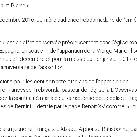
int-Pierre ».
8 décembre 2016, dernière audience hebdomadaire de l’ann
e qui est en effet conservée précieusement dans l’église ro
Espagne, en souvenir de l’apparition de la Vierge Marie. Il s
um du 31 décembre et pour la messe du 1er janvier 2017, e
nniversaire de l’apparition.
tions pour les cent soixante-cinq ans de l’apparition de
père Francesco Trebisonda, pasteur de l’église, à L’Osserva
r la spiritualité mariale qui caractérise cette église – f
nges de Bernini – définie par le pape Benoît XV comme «Lo
 à un jeune juif français, d’Alsace, Alphonse Ratisbonne, d