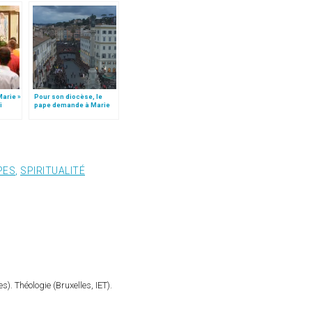
Marie »
Pour son diocèse, le
i
pape demande à Marie
une « bonne habitude »
quotidienne
PES
,
SPIRITUALITÉ
). Théologie (Bruxelles, IET).