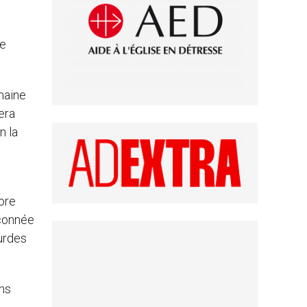
ée
maine
era
n la
tore
açonnée
urdes
ans