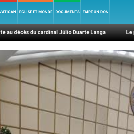
 VATICAN
EGLISE ET MONDE
DOCUMENTS
FAIRE UN DON
l Júlio Duarte Langa
Le pape Léon XIV évoque