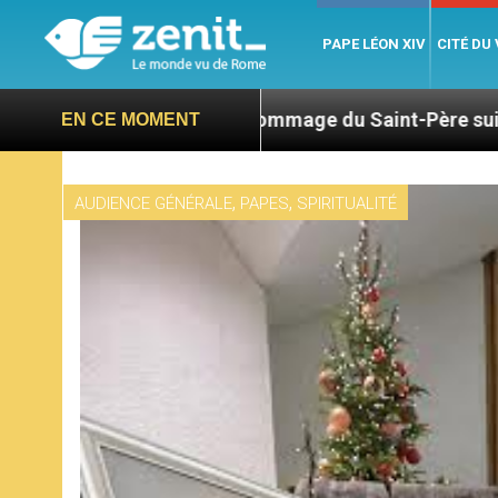
PAPE LÉON XIV
CITÉ DU
Hommage du Saint-Père suite au décès du cardina
EN CE MOMENT
,
,
AUDIENCE GÉNÉRALE
PAPES
SPIRITUALITÉ