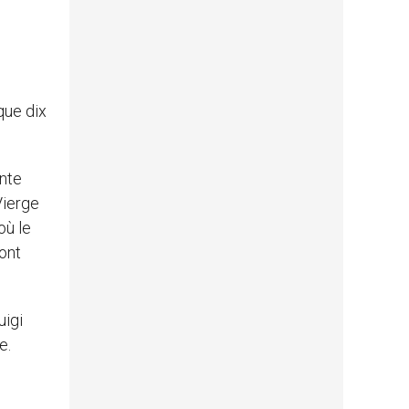
que dix
inte
Vierge
où le
sont
uigi
e.