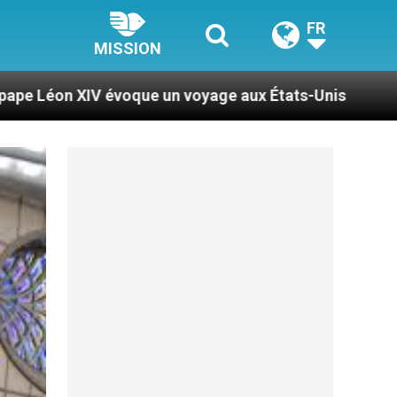
FR
MISSION
 un voyage aux États-Unis
Le pape Léon XIV se 