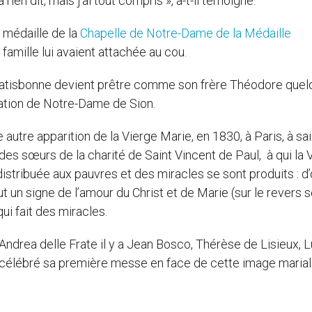
rien dit, mais j’ai tout compris », a-t-il témoigné.
la médaille de la
Chapelle de Notre-Dame de la Médaille
a famille lui avaient attachée au cou.
Ratisbonne devient prêtre comme son frère Théodore quel
égation de Notre-Dame de Sion.
e autre apparition de la Vierge Marie, en 1830, à Paris, à sa
es sœurs de la charité de Saint Vincent de Paul, à qui la 
distribuée aux pauvres et des miracles se sont produits : d’
t un signe de l’amour du Christ et de Marie (sur le revers 
ui fait des miracles.
Andrea delle Frate il y a Jean Bosco, Thérèse de Lisieux, L
a célébré sa première messe en face de cette image marial