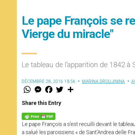
Le pape François se rec
Vierge du miracle"
Le tableau de l’apparition de 1842 à 
DÉCEMBRE 28, 2016 18:56
MARINA DROUJININA
A
W
M
F
T
S
h
e
a
w
h
a
s
c
i
a
t
s
e
t
r
Share this Entry
s
e
b
t
e
A
n
o
e
p
g
o
r
p
e
k
Le pape François a s’est recuilli devant le tableau
r
a salué les paroissiens « de Sant’Andrea delle Fra