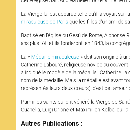
cette église Sant’Andrea delle Fratte: « Elle ne m’a 
La Vierge lui est apparue telle qu’il la voyait sur 
miraculeuse de Paris
que les filles d’un ami de s
Baptisé en l’église du Gesù de Rome, Alphonse 
ans plus tôt, et ils fonderont, en 1843, la congr
La «
Médaille miraculeuse
» doit son origine à un
Catherine Labouré, religieuse novice au couvent d
a indiqué le modèle de la médaille. Catherine l’a 
nom de la médaille. Mais la médaille est avant tou
représentés leurs deux cœurs): c’est cet amour q
Parmi les saints qui ont vénéré la Vierge de Sant’
Guanella, Luigi Orione et Maximilien Kolbe, qui 
Autres Publications :