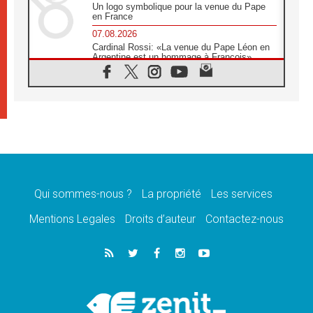
Un logo symbolique pour la venue du Pape
en France
07.08.2026
Cardinal Rossi: «La venue du Pape Léon en
Argentine est un hommage à François»
07.08.2026
Hiroshima et Nagasaki, 81 ans après,
lancement des «dix jours de prière pour la
paix»
06.08.2026
Préparatifs des JMJ 2027 à Séoul: «c'est
passionnant et l'impatience est immense!»
06.08.2026
Chrétiens et confucéens: respect et sagesse
pour relever les «défis urgents»
Qui sommes-nous ?
La propriété
Les services
06.08.2026
Mentions Legales
Droits d’auteur
Contactez-nous
À Sainte-Marie-Majeure, la grâce de Dieu
descend encore sur le monde
06.08.2026
Léon XIV aux jeunes d'Assise: «l'Europe et
le monde cherchent en vous de nouveaux
saints»
06.08.2026
À Assise, le cardinal Pizzaballa affirme que