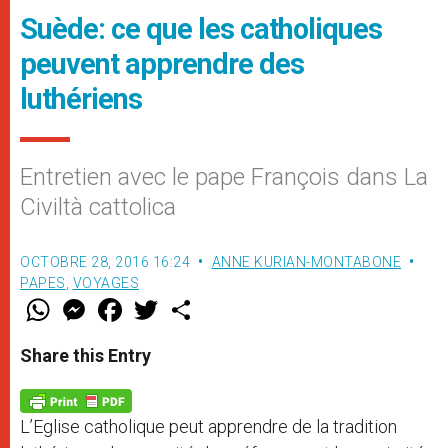
Suède: ce que les catholiques
peuvent apprendre des
luthériens
Entretien avec le pape François dans La
Civiltà cattolica
OCTOBRE 28, 2016 16:24
ANNE KURIAN-MONTABONE
PAPES
,
VOYAGES
W
M
F
T
S
h
e
a
w
h
a
s
c
i
a
t
s
e
t
r
Share this Entry
s
e
b
t
e
A
n
o
e
p
g
o
r
p
e
k
L’Eglise catholique peut apprendre de la tradition
r