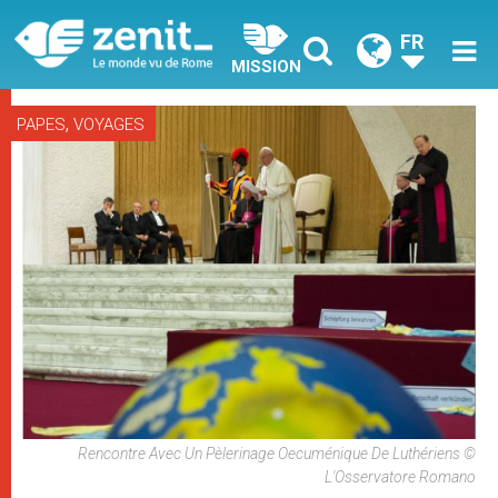
FR
MISSION
,
PAPES
VOYAGES
Rencontre Avec Un Pèlerinage Oecuménique De Luthériens ©
L'Osservatore Romano