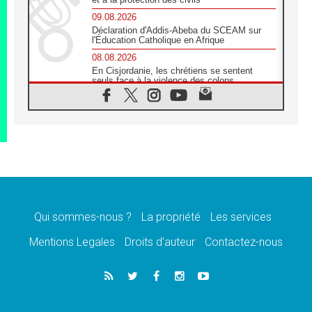
09.08.2026
Déclaration d'Addis-Abeba du SCEAM sur
l'Éducation Catholique en Afrique
08.08.2026
En Cisjordanie, les chrétiens se sentent
seuls face à la violence des colons
08.08.2026
Léon XIV au sanctuaire de Notre Dame du
Bon Conseil à Genazzano en septembre
08.08.2026
Léon XIV: Sainte Agathe aide à contempler
la victoire de l'amour sur la mort
08.08.2026
«Relancer l'empathie», le projet Triennal d'art
des Universités catholiques
Qui sommes-nous ?
La propriété
Les services
08.08.2026
Signis 2026, donner la parole aux religieuses
Mentions Legales
Droits d’auteur
Contactez-nous
catholiques
08.08.2026
Au Bangladesh, l'Église accompagne les
Dalits sur le chemin de la dignité
07.08.2026