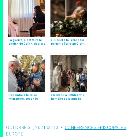
La guerre, c’est faire le
«Du Ciel à la Terre pour
choix « de Caïn », déplore
porter la Terre au Ciel»,
le pape François
par Mgr Francesco Follo
Répondre à la crise
« Revenir à Bethléem! »:
migratoire, avec « le
homélie de la nuit de
style de l’humanité »!
Noël (texte complet)
(texte complet)
OCTOBRE 31, 2021 00:10
CONFÉRENCES ÉPISCOPALES
,
EUROPE