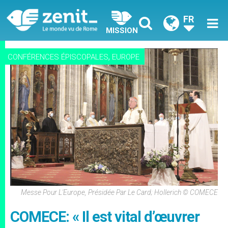
FR
MISSION
,
CONFÉRENCES ÉPISCOPALES
EUROPE
Messe Pour L'Europe, Présidée Par Le Card; Hollerich © COMECE
COMECE: « Il est vital d’œuvrer