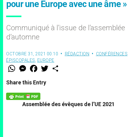
pour une Europe avec une âme »
Communiqué à l’issue de l’assemblée
d’automne
OCTOBRE 31, 2021 00:10
RÉDACTION
CONFÉRENCES
ÉPISCOPALES
,
EUROPE
W
M
F
T
S
h
e
a
w
h
a
s
c
i
a
t
s
e
t
r
Share this Entry
s
e
b
t
e
A
n
o
e
p
g
o
r
p
e
k
Assemblée des évêques de l’UE 2021
r