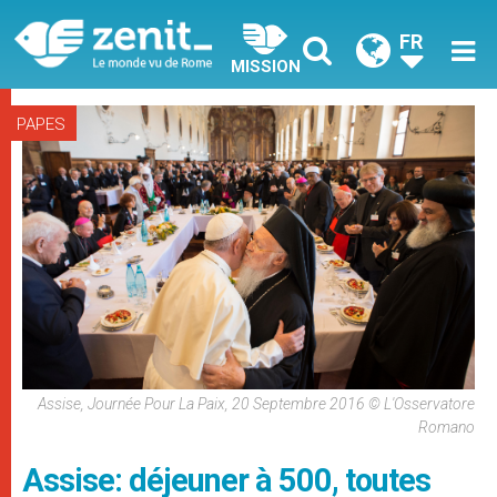
FR
MISSION
PAPES
Assise, Journée Pour La Paix, 20 Septembre 2016 © L'Osservatore
Romano
Assise: déjeuner à 500, toutes