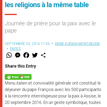
les religions à la même table
Journée de prière pour la paix avec le
pape
SEPTEMBRE 20, 2016 17:06
ANNE KURIAN-MONTABONE
PAPES
W
M
F
T
S
h
e
a
w
h
a
s
c
i
a
t
s
e
t
r
Share this Entry
s
e
b
t
e
A
n
o
e
p
g
o
r
p
e
k
Menu italien et convivialité générale ont constitué le
r
déjeuner du pape François avec les 500 participants
à la rencontre interreligieuse pour la paix à Assise, le
20 septembre 2016. En un geste symbolique, toutes