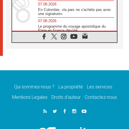
07.08.2026
En Colombie, «la paix ne s'achète pas avec
une signature»
07.08.2026
Le programme du voyage apostolique du
Pape en France dévoilé
07.08.2026
1ère Conférence continentale sur l'éducation
catholique en Afrique
07.08.2026
Un logo symbolique pour la venue du Pape
en France
07.08.2026
Cardinal Rossi: «La venue du Pape Léon en
Argentine est un hommage à François»
Qui sommes-nous ?
La propriété
Les services
07.08.2026
Hiroshima et Nagasaki, 81 ans après,
Mentions Legales
Droits d’auteur
Contactez-nous
lancement des «dix jours de prière pour la
paix»
06.08.2026
Préparatifs des JMJ 2027 à Séoul: «c'est
passionnant et l'impatience est immense!»
06.08.2026