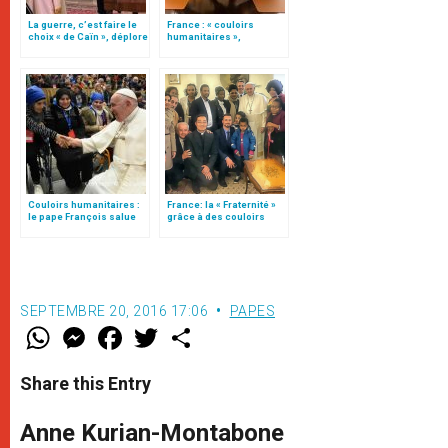
La guerre, c’est faire le
France : « couloirs
choix « de Caïn », déplore
humanitaires »,
le pape François
renouvellement du
protocole
Couloirs humanitaires :
France: la « Fraternité »
le pape François salue
grâce à des couloirs
un « processus vertueux
humanitaires
»
SEPTEMBRE 20, 2016 17:06
PAPES
W
M
F
T
S
h
e
a
w
h
a
s
c
i
a
t
s
e
t
r
Share this Entry
s
e
b
t
e
A
n
o
e
p
g
o
r
Anne Kurian-Montabone
p
e
k