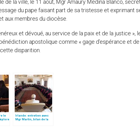
le de la ville, le 11 août, Mgr Amaury Medina Blanco, secré
message du pape faisant part de sa tristesse et exprimant s
t et aux membres du diocèse.
reux et dévoué, au service de la paix et de la justice », 
a bénédiction apostolique comme « gage d’espérance et de
cette disparition.
re le
Irlande: entretien avec
déplore
Mgr Martin, bilan de la
visite ad limina