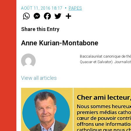
AOÛT 11, 2016 18:17
PAPES
W
M
F
T
S
h
e
a
w
h
a
s
c
i
a
t
s
e
t
r
Share this Entry
s
e
b
t
e
A
n
o
e
p
g
o
r
Anne Kurian-Montabone
p
e
k
r
Baccalauréat canonique de théo
Quasar et Salvator). Journalist
View all articles