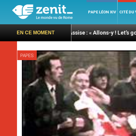
PAPE LÉON XIV
CITÉ DU
 du pape à Assise : « Allons-y ! Let’s go ! »
Nica
EN CE MOMENT
PAPES