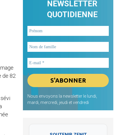
NEWSLETTER
QUOTIDIENNE
ommage
e de 82
Nous envoyons la newsletter le lundi,
 sévi
mardi, mercredi, jeudi et vendredi
a
rmée
SOUTENIR ZENIT