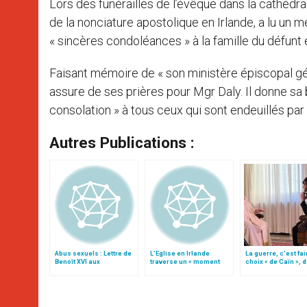
Lors des funérailles de l’évêque dans la cathédra
de la nonciature apostolique en Irlande, a lu un 
« sincères condoléances » à la famille du défun
Faisant mémoire de « son ministère épiscopal géné
assure de ses prières pour Mgr Daly. Il donne s
consolation » à tous ceux qui sont endeuillés par 
Autres Publications :
Abus sexuels : Lettre de
L’Eglise en Irlande
La guerre, c’est fai
Benoît XVI aux
traverse un « moment
choix « de Caïn », 
catholiques d´Irlande
crucial », estime le card.
le pape François
Brady