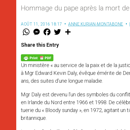
Hommage du pape après la mort de l
AOÛT 11, 2016 18:17
ANNE KURIAN-MONTABONE
W
M
F
T
S
h
e
a
w
h
a
s
c
i
a
t
s
e
t
r
Share this Entry
s
e
b
t
e
A
n
o
e
p
g
o
r
p
e
k
Un ministère « au service de la paix et de la ju
r
à Mgr Edward Kevin Daly, évêque émérite de Derry,
ans, des suites d’une longue maladie.
Mgr Daly est devenu l’un des symboles du conflit 
en Irlande du Nord entre 1966 et 1998. De célèbr
tuerie du « Bloody sunday », en 1972, agitant un 
britannique.