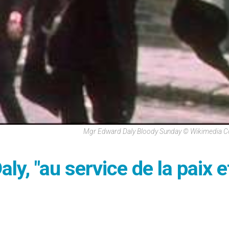
Mgr Edward Daly Bloody Sunday © Wikimedia
ly, "au service de la paix e