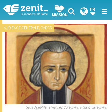
FR
MISSION
,
AUDIENCE GÉNÉRALE
PAPES
Saint Jean-Marie Vianney, Curé D'Ars © Sanctuaire D'Ars