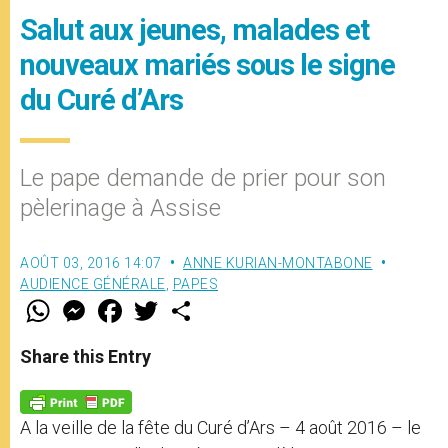
Salut aux jeunes, malades et
nouveaux mariés sous le signe
du Curé d’Ars
Le pape demande de prier pour son
pèlerinage à Assise
AOÛT 03, 2016 14:07
ANNE KURIAN-MONTABONE
AUDIENCE GÉNÉRALE
,
PAPES
W
M
F
T
S
h
e
a
w
h
a
s
c
i
a
t
s
e
t
r
Share this Entry
s
e
b
t
e
A
n
o
e
p
g
o
r
p
e
k
A la veille de la fête du Curé d’Ars – 4 août 2016 – le
r