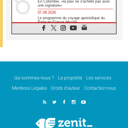
En Colombie, «la paix ne s'achète pas avec
une signature»
07.08.2026
Le programme du voyage apostolique du
Pape en France dévoilé
07.08.2026
1ère Conférence continentale sur l'éducation
catholique en Afrique
07.08.2026
Un logo symbolique pour la venue du Pape
en France
07.08.2026
Cardinal Rossi: «La venue du Pape Léon en
Argentine est un hommage à François»
Qui sommes-nous ?
La propriété
Les services
07.08.2026
Hiroshima et Nagasaki, 81 ans après,
Mentions Legales
Droits d’auteur
Contactez-nous
lancement des «dix jours de prière pour la
paix»
06.08.2026
Préparatifs des JMJ 2027 à Séoul: «c'est
passionnant et l'impatience est immense!»
06.08.2026
Chrétiens et confucéens: respect et sagesse
pour relever les «défis urgents»