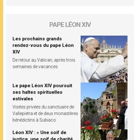
PAPE LÉON XIV
Les prochains grands
rendez-vous du pape Léon
XIV
De retour au Vatican, après trois
semaines de vacances
Le pape Léon XIV poursuit
ses haltes spirituelles
estivales
Visites privées du sanctuaire de
Vallepietra et de deux monastères
bénédictins à Subiaco
Léon XIV : « Une soif de
justice, une soif de charité