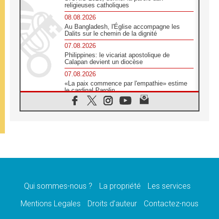
religieuses catholiques
08.08.2026
Au Bangladesh, l'Église accompagne les
Dalits sur le chemin de la dignité
07.08.2026
Philippines: le vicariat apostolique de
Calapan devient un diocèse
07.08.2026
«La paix commence par l'empathie» estime
le cardinal Parolin
07.08.2026
En Colombie, «la paix ne s'achète pas avec
une signature»
07.08.2026
Le programme du voyage apostolique du
Pape en France dévoilé
07.08.2026
1ère Conférence continentale sur l'éducation
catholique en Afrique
Qui sommes-nous ?
La propriété
Les services
07.08.2026
Un logo symbolique pour la venue du Pape
Mentions Legales
Droits d’auteur
Contactez-nous
en France
07.08.2026