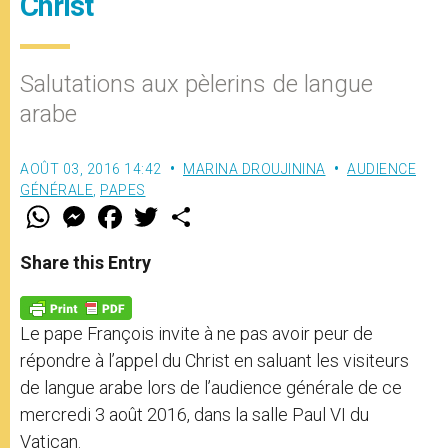
Christ
Salutations aux pèlerins de langue
arabe
AOÛT 03, 2016 14:42
MARINA DROUJININA
AUDIENCE
GÉNÉRALE
,
PAPES
W
M
F
T
S
h
e
a
w
h
a
s
c
i
a
t
s
e
t
r
Share this Entry
s
e
b
t
e
A
n
o
e
p
g
o
r
p
e
k
Le pape François invite à ne pas avoir peur de
r
répondre à l’appel du Christ en saluant les visiteurs
de langue arabe lors de l’audience générale de ce
mercredi 3 août 2016, dans la salle Paul VI du
Vatican.