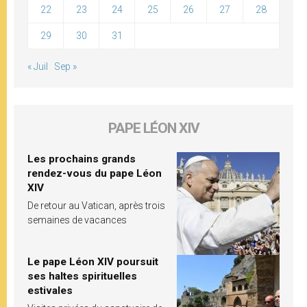
22
23
24
25
26
27
28
29
30
31
« Juil
Sep »
PAPE LÉON XIV
Les prochains grands
rendez-vous du pape Léon
XIV
De retour au Vatican, après trois
semaines de vacances
Le pape Léon XIV poursuit
ses haltes spirituelles
estivales