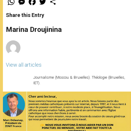
h
e
a
w
h
a
s
c
i
a
t
s
e
t
r
Share this Entry
s
e
b
t
e
A
n
o
e
p
g
o
r
Marina Droujinina
p
e
k
r
View all articles
Journalisme (Moscou & Bruxelles). Théologie (Bruxelles,
IET).