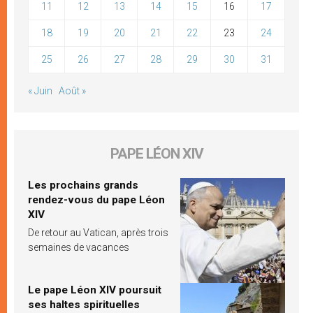
11
12
13
14
15
16
17
18
19
20
21
22
23
24
25
26
27
28
29
30
31
« Juin
Août »
PAPE LÉON XIV
Les prochains grands
rendez-vous du pape Léon
XIV
De retour au Vatican, après trois
semaines de vacances
Le pape Léon XIV poursuit
ses haltes spirituelles