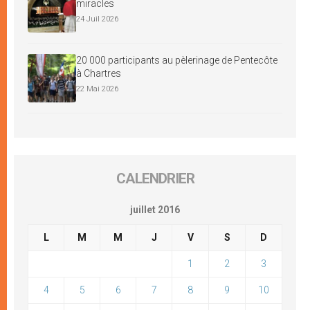
miracles
24 Juil 2026
20 000 participants au pèlerinage de Pentecôte
à Chartres
22 Mai 2026
CALENDRIER
juillet 2016
L
M
M
J
V
S
D
1
2
3
4
5
6
7
8
9
10