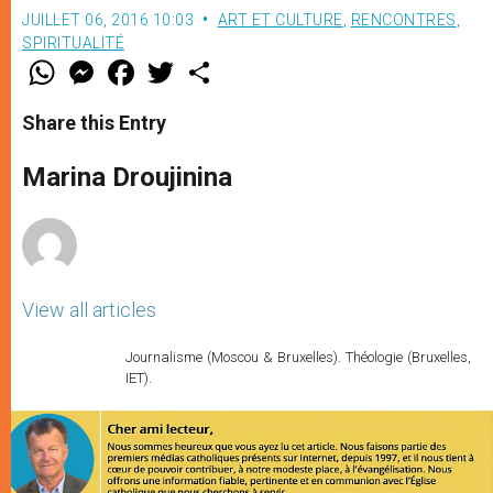
JUILLET 06, 2016 10:03
ART ET CULTURE
,
RENCONTRES
,
SPIRITUALITÉ
W
M
F
T
S
h
e
a
w
h
a
s
c
i
a
t
s
e
t
r
Share this Entry
s
e
b
t
e
A
n
o
e
p
g
o
r
Marina Droujinina
p
e
k
r
View all articles
Journalisme (Moscou & Bruxelles). Théologie (Bruxelles,
IET).