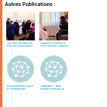
Autres Publications :
"Les dons et l'appel de
La guerre, c’est faire le
Dieu son irrévocables",
choix « de Caïn », déplore
document
le pape François
Un jésuite italien reçoit
« Vatileaks » : deux
la « médaille des
inculpés renvoyés au
Justes » de Yad VaShem
tribunal