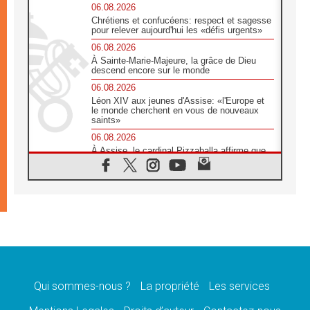
06.08.2026
Chrétiens et confucéens: respect et sagesse
pour relever aujourd'hui les «défis urgents»
06.08.2026
À Sainte-Marie-Majeure, la grâce de Dieu
descend encore sur le monde
06.08.2026
Léon XIV aux jeunes d'Assise: «l'Europe et
le monde cherchent en vous de nouveaux
saints»
06.08.2026
À Assise, le cardinal Pizzaballa affirme que
«les chrétiens veulent la paix»
06.08.2026
Au Mexique, le cardinal Parolin invite à être
aux côtés des marginalisées
06.08.2026
À Assise, le Pape invite les jeunes à
«construire la civilisation de l'amour»
05.08.2026
La visite du Pape en Argentine portera «un
message de paix et de dignité humaine»
Qui sommes-nous ?
La propriété
Les services
05.08.2026