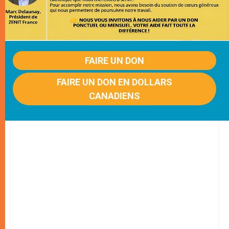
FAIRE UN DON
FAIRE UN DON EN DOLLARS
CANADIENS