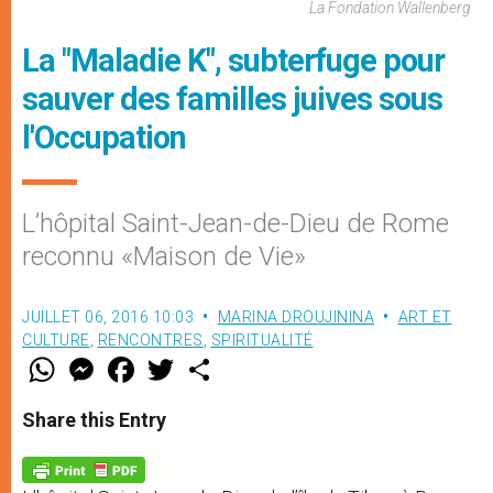
La Fondation Wallenberg
La "Maladie K", subterfuge pour
sauver des familles juives sous
l'Occupation
L’hôpital Saint-Jean-de-Dieu de Rome
reconnu «Maison de Vie»
JUILLET 06, 2016 10:03
MARINA DROUJININA
ART ET
CULTURE
,
RENCONTRES
,
SPIRITUALITÉ
W
M
F
T
S
h
e
a
w
h
a
s
c
i
a
t
s
e
t
r
Share this Entry
s
e
b
t
e
A
n
o
e
p
g
o
r
p
e
k