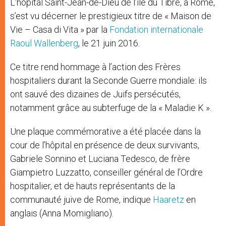
L’hôpital Saint-Jean-de-Dieu de l’île du Tibre, à Rome,
r
s’est vu décerner le prestigieux titre de « Maison de
Vie – Casa di Vita » par la
Fondation internationale
Raoul Wallenberg
, le 21 juin 2016.
Ce titre rend hommage à l’action des Frères
hospitaliers durant la Seconde Guerre mondiale: ils
ont sauvé des dizaines de Juifs persécutés,
notamment grâce au subterfuge de la « Maladie K ».
Une plaque commémorative a été placée dans la
cour de l’hôpital en présence de deux survivants,
Gabriele Sonnino et Luciana Tedesco, de frère
Giampietro Luzzatto, conseiller général de l’Ordre
hospitalier, et de hauts représentants de la
communauté juive de Rome, indique
Haaretz
en
anglais (Anna Momigliano).