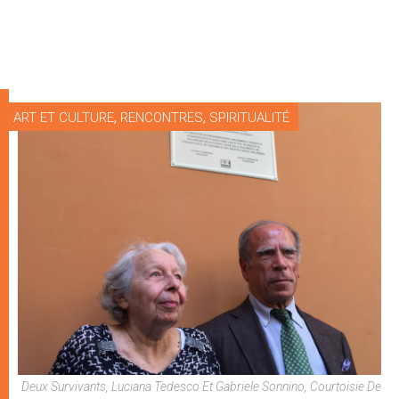
,
,
ART ET CULTURE
RENCONTRES
SPIRITUALITÉ
Deux Survivants, Luciana Tedesco Et Gabriele Sonnino, Courtoisie De