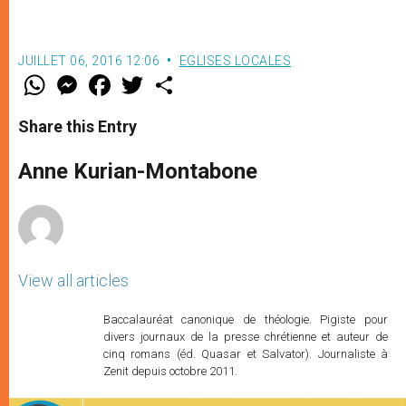
JUILLET 06, 2016 12:06
EGLISES LOCALES
W
M
F
T
S
h
e
a
w
h
a
s
c
i
a
t
s
e
t
r
Share this Entry
s
e
b
t
e
A
n
o
e
p
g
o
r
Anne Kurian-Montabone
p
e
k
r
View all articles
Baccalauréat canonique de théologie. Pigiste pour
divers journaux de la presse chrétienne et auteur de
cinq romans (éd. Quasar et Salvator). Journaliste à
Zenit depuis octobre 2011.