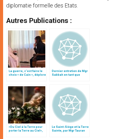
diplomatie formelle des Etats.
Autres Publications :
La guerre, c’est faire le
Dernier entretien de Mgr
choix « de Caïn », déplore
Sabbah en tant que
le pape François
patriarche latin de
Jérusalem
«Du Ciel à la Terre pour
Le Saint-Siège et la Terre
porter la Terre au Ciel»,
Sainte, par Mgr Tauran
par Mgr Francesco Follo
(2001)