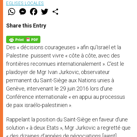
EGLISES LOCALES
W
M
F
T
S
h
e
a
w
h
a
s
c
i
a
t
s
e
t
r
Share this Entry
s
e
b
t
e
A
n
o
e
p
g
o
r
p
e
k
Des « décisions courageuses » afin qu’Israël et la
r
Palestine puissent vivre « côte à côte, avec des
frontières reconnues internationalement ». C’est le
plaidoyer de Mgr Ivan Jurkovic, observateur
permanent du Saint-Siège aux Nations unies à
Genève, intervenant le 29 juin 2016 lors d’une
Conférence internationale « en appui au processus
de paix israélo-palestinien ».
Rappelant la position du Saint-Siège en faveur d’une
solution « à deux Etats », Mgr Jurkovic a regretté que
« des dizaines d’années de négociations [aient]