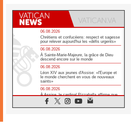
06.08.2026
Chrétiens et confucéens: respect et sagesse
pour relever aujourd'hui les «défis urgents»
06.08.2026
À Sainte-Marie-Majeure, la grâce de Dieu
descend encore sur le monde
06.08.2026
Léon XIV aux jeunes d'Assise: «l'Europe et
le monde cherchent en vous de nouveaux
saints»
06.08.2026
À Assise, le cardinal Pizzaballa affirme que
«les chrétiens veulent la paix»
06.08.2026
Au Mexique, le cardinal Parolin invite à être
aux côtés des marginalisées
06.08.2026
À Assise, le Pape invite les jeunes à
«construire la civilisation de l'amour»