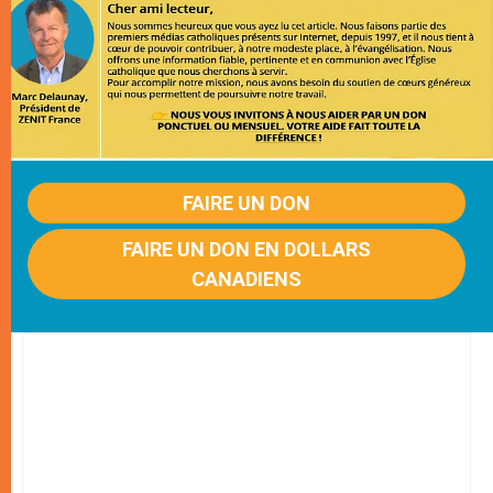
FAIRE UN DON
FAIRE UN DON EN DOLLARS
CANADIENS