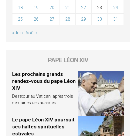
18
19
20
21
22
23
24
25
26
27
28
29
30
31
« Juin
Août »
PAPE LÉON XIV
Les prochains grands
rendez-vous du pape Léon
XIV
De retour au Vatican, après trois
semaines de vacances
Le pape Léon XIV poursuit
ses haltes spirituelles
estivales