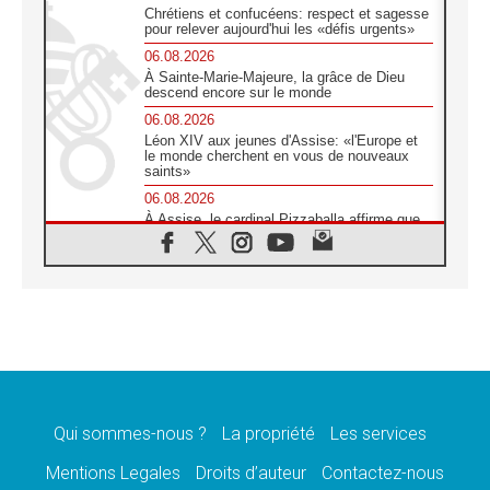
Chrétiens et confucéens: respect et sagesse
pour relever aujourd'hui les «défis urgents»
06.08.2026
À Sainte-Marie-Majeure, la grâce de Dieu
descend encore sur le monde
06.08.2026
Léon XIV aux jeunes d'Assise: «l'Europe et
le monde cherchent en vous de nouveaux
saints»
06.08.2026
À Assise, le cardinal Pizzaballa affirme que
«les chrétiens veulent la paix»
06.08.2026
Au Mexique, le cardinal Parolin invite à être
aux côtés des marginalisées
06.08.2026
À Assise, le Pape invite les jeunes à
«construire la civilisation de l'amour»
05.08.2026
La visite du Pape en Argentine portera «un
message de paix et de dignité humaine»
Qui sommes-nous ?
La propriété
Les services
05.08.2026
Mentions Legales
Droits d’auteur
Contactez-nous
«La visite du Pape en Uruguay renforcera
l'espérance» affirme Mgr Tróccoli