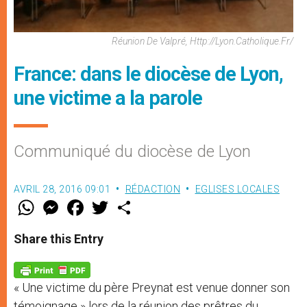
Réunion De Valpré, Http://lyon.catholique.fr/
France: dans le diocèse de Lyon,
une victime a la parole
Communiqué du diocèse de Lyon
AVRIL 28, 2016 09:01
RÉDACTION
EGLISES LOCALES
W
M
F
T
S
h
e
a
w
h
a
s
c
i
a
t
s
e
t
r
Share this Entry
s
e
b
t
e
A
n
o
e
p
g
o
r
p
e
k
« Une victime du père Preynat est venue donner son
r
témoignage » lors de la réunion des prêtres du