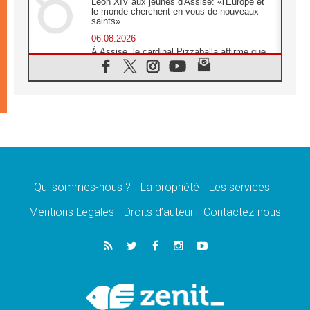
Léon XIV aux jeunes d'Assise: «l'Europe et
le monde cherchent en vous de nouveaux
saints»
06.08.2026
À Assise, le cardinal Pizzaballa affirme que
«les chrétiens veulent la paix»
06.08.2026
Au Mexique, le cardinal Parolin invite à être
aux côtés des marginalisées
06.08.2026
À Assise, le Pape invite les jeunes à
«construire la civilisation de l'amour»
05.08.2026
La visite du Pape en Argentine portera «un
message de paix et de dignité humaine»
Qui sommes-nous ?
La propriété
Les services
05.08.2026
Mentions Legales
Droits d’auteur
Contactez-nous
«La visite du Pape en Uruguay renforcera
l'espérance» affirme Mgr Tróccoli
05.08.2026
Le nonce en Ukraine: «Il est inquiétant
d'entendre ceux qui bénissent la guerre»
05.08.2026
Léon XIV au Pérou, une lueur d'espoir pour
un peuple en quête de paix