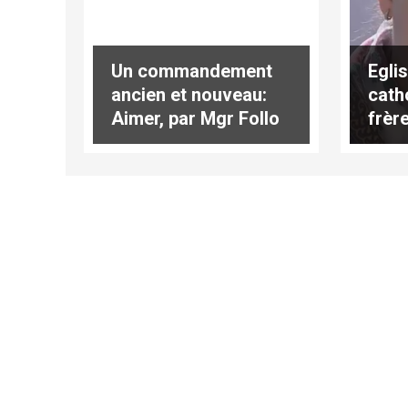
Egli
Un commandement
cath
ancien et nouveau:
frèr
Aimer, par Mgr Follo
d'Uk