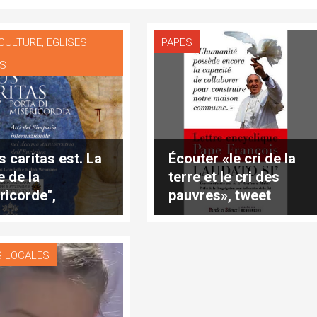
,
 CULTURE
EGLISES
PAPES
ES
s caritas est. La
Écouter «le cri de la
e de la
terre et le cri des
ricorde",
pauvres», tweet
ication
S LOCALES