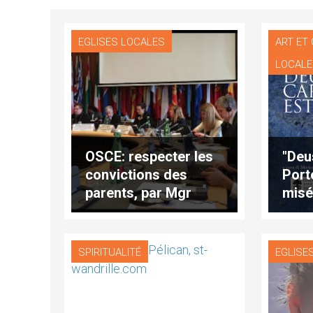
EGLISES LOCALES
ART ET
LOCAL
OSCE: respecter les
"Deu
convictions des
Port
parents, par Mgr
misé
Urbanczyk
publ
EGLISE
SPIRITUALITÉ