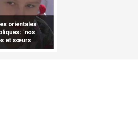
ses orientales
oliques: "nos
es et sœurs
raine"