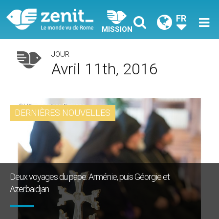
FR
MISSION
JOUR
Avril 11th, 2016
DERNIÈRES NOUVELLES
Deux voyages du pape: Arménie, puis Géorgie et
Azerbaïdjan