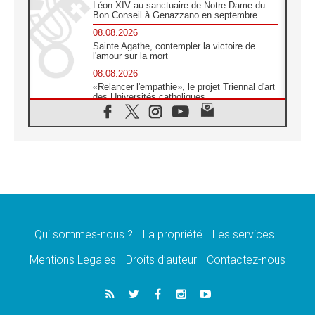
Léon XIV au sanctuaire de Notre Dame du
Bon Conseil à Genazzano en septembre
08.08.2026
Sainte Agathe, contempler la victoire de
l'amour sur la mort
08.08.2026
«Relancer l'empathie», le projet Triennal d'art
des Universités catholiques
08.08.2026
Signis 2026, donner la parole aux religieuses
catholiques
08.08.2026
Au Bangladesh, l'Église accompagne les
Dalits sur le chemin de la dignité
07.08.2026
Philippines: le vicariat apostolique de
Calapan devient un diocèse
Qui sommes-nous ?
La propriété
Les services
07.08.2026
Congo-Brazzaville: le 15 août, entre solennité
Mentions Legales
Droits d’auteur
Contactez-nous
de l'Assomption et mémoire nationale
07.08.2026
«La paix commence par l'empathie» estime
le cardinal Parolin