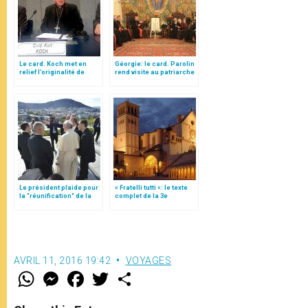
Le card. Koch met en
Géorgie: le card. Parolin
relief l’originalité de
rend visite au patriarche
l’Eglise orthodoxe de
Elie II
Géorgie
Le président plaide pour
« Fratelli tutti »: le texte
la "réunification" de la
complet de la 3e
Géorgie (traduction
encyclique du pape
complète)
François
AVRIL 11, 2016 19:42
VOYAGES
W
M
F
T
S
h
e
a
w
h
a
s
c
i
a
t
s
e
t
r