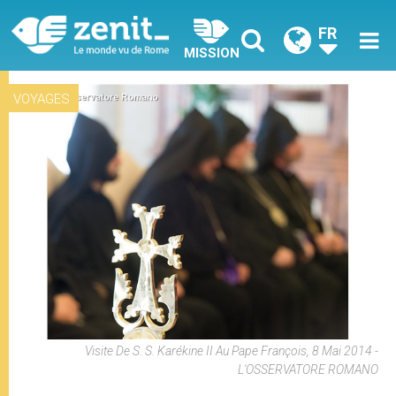
FR
MISSION
VOYAGES
Visite De S. S. Karékine II Au Pape François, 8 Mai 2014 -
L'OSSERVATORE ROMANO