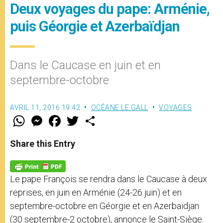
Deux voyages du pape: Arménie,
puis Géorgie et Azerbaïdjan
Dans le Caucase en juin et en
septembre-octobre
AVRIL 11, 2016 19:42
OCÉANE LE GALL
VOYAGES
W
M
F
T
S
h
e
a
w
h
a
s
c
i
a
t
s
e
t
r
Share this Entry
s
e
b
t
e
A
n
o
e
p
g
o
r
p
e
k
Le pape François se rendra dans le Caucase à deux
r
reprises, en juin en Arménie (24-26 juin) et en
septembre-octobre en Géorgie et en Azerbaïdjan
(30 septembre-2 octobre), annonce le Saint-Siège.