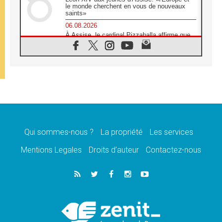
le monde cherchent en vous de nouveaux
saints»
06.08.2026
À Assise, le cardinal Pizzaballa affirme que
«les chrétiens veulent la paix»
06.08.2026
Au Mexique, le cardinal Parolin invite à être
aux côtés des marginalisées
06.08.2026
À Assise, le Pape invite les jeunes à
«construire la civilisation de l'amour»
05.08.2026
La visite du Pape en Argentine portera «un
message de paix et de dignité humaine»
Qui sommes-nous ?
La propriété
Les services
05.08.2026
Mentions Legales
Droits d’auteur
Contactez-nous
«La visite du Pape en Uruguay renforcera
l'espérance» affirme Mgr Tróccoli
05.08.2026
Le nonce en Ukraine: «Il est inquiétant
d'entendre ceux qui bénissent la guerre»
05.08.2026
Léon XIV au Pérou, une lueur d'espoir pour
un peuple en quête de paix