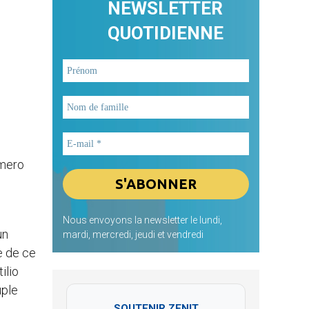
NEWSLETTER
QUOTIDIENNE
omero
Nous envoyons la newsletter le lundi,
un
mardi, mercredi, jeudi et vendredi
te de ce
ilio
uple
SOUTENIR ZENIT