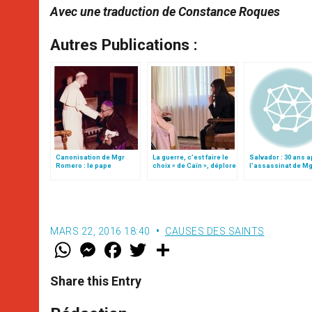
Avec une traduction de Constance Roques
Autres Publications :
Canonisation de Mgr
La guerre, c’est faire le
Salvador : 30 ans 
Romero : le pape
choix « de Caïn », déplore
l’assassinat de Mg
envisage de se rendre
le pape François
Romero
sur sa tombe au
Salvador
MARS 22, 2016 18:40
CAUSES DES SAINTS
W
M
F
T
S
h
e
a
w
h
a
s
c
i
a
t
s
e
t
r
Share this Entry
s
e
b
t
e
A
n
o
e
p
g
o
r