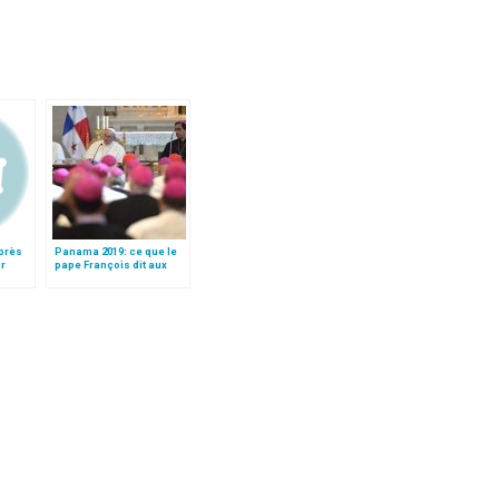
après
Panama 2019: ce que le
r
pape François dit aux
évêques d'Amérique
centrale (texte préparé)