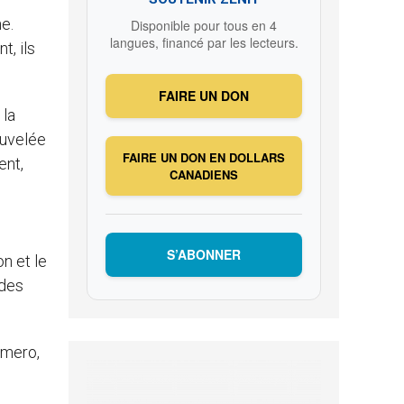
e.
Disponible pour tous en 4
langues, financé par les lecteurs.
t, ils
FAIRE UN DON
 la
ouvelée
FAIRE UN DON EN DOLLARS
ent,
CANADIENS
S’ABONNER
on et le
 des
omero,