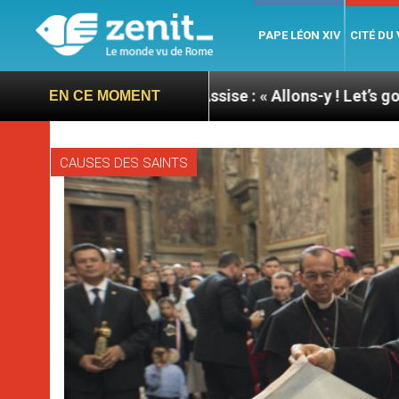
PAPE LÉON XIV
CITÉ DU
du pape à Assise : « Allons-y ! Let’s go ! »
Nicar
EN CE MOMENT
CAUSES DES SAINTS