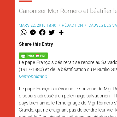
Canoniser Mgr Romero et béatifier l
MARS 22, 2016 18:40
RÉDACTION
CAUSES DES SA
W
M
F
T
S
h
e
a
w
h
a
s
c
i
a
t
s
e
t
r
Share this Entry
s
e
b
t
e
A
n
o
e
p
g
o
r
p
e
k
Le pape François désirerait se rendre au Salvad
r
(1917-1980) et de la béatification du P. Rutilio G
Metropolitano
.
Le pape François a évoqué le souvenir de Mgr Ro
discours adressé à un pèlerinage salvadorien : il l
pays bien-aimé, le témoignage de Mgr Romero s’es
Grande, qui, ne craignant pas de perdre leur vie,
devant le Dieu vivant qui vit dans les siècles des