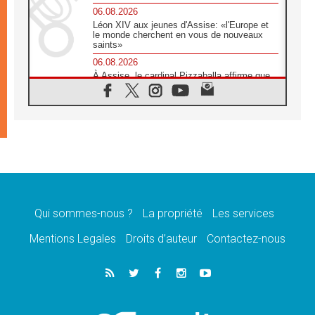
06.08.2026
Léon XIV aux jeunes d'Assise: «l'Europe et
le monde cherchent en vous de nouveaux
saints»
06.08.2026
À Assise, le cardinal Pizzaballa affirme que
«les chrétiens veulent la paix»
06.08.2026
Au Mexique, le cardinal Parolin invite à être
aux côtés des marginalisées
06.08.2026
À Assise, le Pape invite les jeunes à
«construire la civilisation de l'amour»
05.08.2026
La visite du Pape en Argentine portera «un
message de paix et de dignité humaine»
Qui sommes-nous ?
La propriété
Les services
05.08.2026
Mentions Legales
Droits d’auteur
Contactez-nous
«La visite du Pape en Uruguay renforcera
l'espérance» affirme Mgr Tróccoli
05.08.2026
Le nonce en Ukraine: «Il est inquiétant
d'entendre ceux qui bénissent la guerre»
05.08.2026