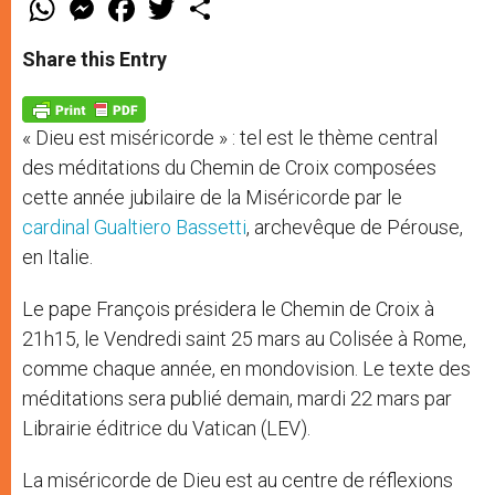
h
e
a
w
h
a
s
c
i
a
t
s
e
t
r
Share this Entry
s
e
b
t
e
A
n
o
e
p
g
o
r
p
e
k
« Dieu est miséricorde » : tel est le thème central
r
des méditations du Chemin de Croix composées
cette année jubilaire de la Miséricorde par le
cardinal Gualtiero Bassetti
, archevêque de Pérouse,
en Italie.
Le pape François présidera le Chemin de Croix à
21h15, le Vendredi saint 25 mars au Colisée à Rome,
comme chaque année, en mondovision. Le texte des
méditations sera publié demain, mardi 22 mars par
Librairie éditrice du Vatican (LEV).
La miséricorde de Dieu est au centre de réflexions