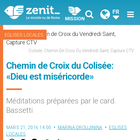
FR
MISSION
EGLISES LOCALES
Colisée, Chemin De Croix Du Vendredi Saint, Capture CTV
Chemin de Croix du Colisée:
«Dieu est miséricorde»
Méditations préparées par le card.
Bassetti
MARS 21, 2016 14:00
MARINA DROUJININA
EGLISES
LOCALES
W
M
F
T
S