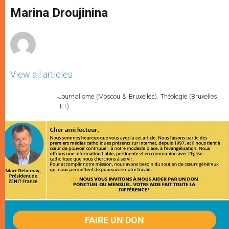
A
n
o
e
p
g
o
r
Marina Droujinina
p
e
k
r
View all articles
Journalisme (Moscou & Bruxelles). Théologie (Bruxelles,
IET).
FAIRE UN DON