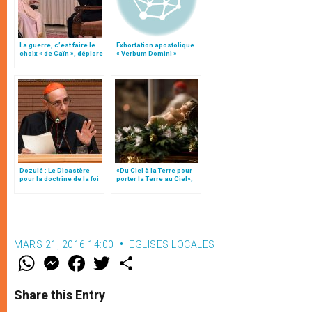
La guerre, c’est faire le
Exhortation apostolique
choix « de Caïn », déplore
« Verbum Domini »
le pape François
Dozulé : Le Dicastère
«Du Ciel à la Terre pour
pour la doctrine de la foi
porter la Terre au Ciel»,
se prononce
par Mgr Francesco Follo
MARS 21, 2016 14:00
EGLISES LOCALES
W
M
F
T
S
h
e
a
w
h
a
s
c
i
a
t
s
e
t
r
Share this Entry
s
e
b
t
e