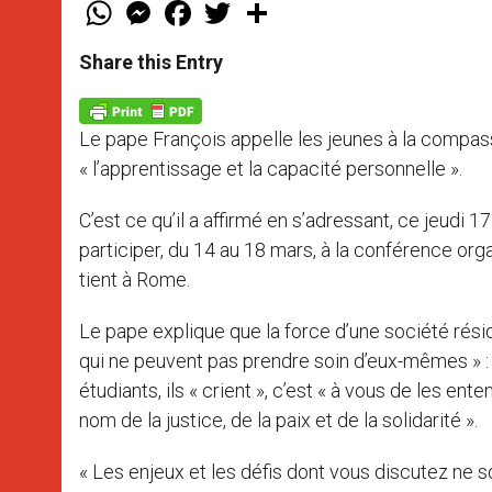
W
M
F
T
S
h
e
a
w
h
a
s
c
i
a
t
s
e
t
r
Share this Entry
s
e
b
t
e
A
n
o
e
p
g
o
r
p
e
k
Le pape François appelle les jeunes à la compas
r
« l’apprentissage et la capacité personnelle ».
C’est ce qu’il a affirmé en s’adressant, ce jeudi
participer, du 14 au 18 mars, à la conférence or
tient à Rome.
Le pape explique que la force d’une société rési
qui ne peuvent pas prendre soin d’eux-mêmes » : c
étudiants, ils « crient », c’est « à vous de les e
nom de la justice, de la paix et de la solidarité ».
« Les enjeux et les défis dont vous discutez ne s