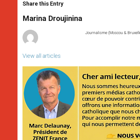
t
s
e
t
r
Share this Entry
s
e
b
t
e
A
n
o
e
p
g
o
r
Marina Droujinina
p
e
k
r
Journalisme (Moscou & Bruxelles
View all articles