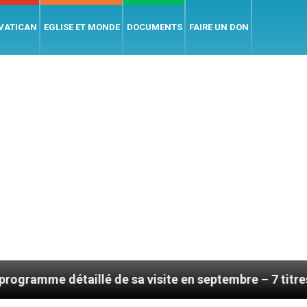
 VATICAN
EGLISE ET MONDE
DOCUMENTS
FAIRE UN DON
é de sa visite en septembre – 7 titres, vendredi 7 août