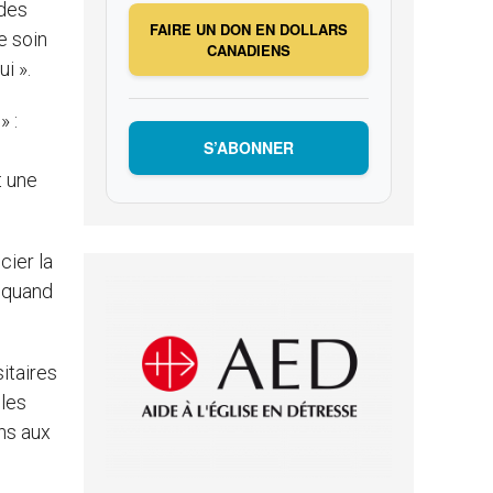
 des
FAIRE UN DON EN DOLLARS
e soin
CANADIENS
i ».
» :
S’ABONNER
t une
cier la
s quand
itaires
 les
ns aux