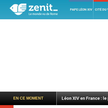
PAPE LÉON XIV
CITÉ DU
oires
Léon XIV en France : le programme détaill
EN CE MOMENT