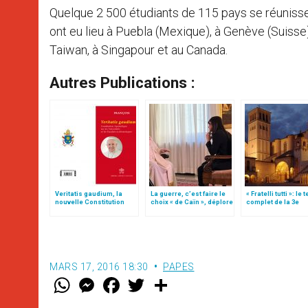
Quelque 2 500 étudiants de 115 pays se réunisse
ont eu lieu à Puebla (Mexique), à Genève (Suisse),
Taiwan, à Singapour et au Canada.
Autres Publications :
Veritatis gaudium, la
La guerre, c’est faire le
« Fratelli tutti »: le 
nouvelle Constitution
choix « de Caïn », déplore
complet de la 3e
pour les études
le pape François
encyclique du pap
ecclésiastiques
François
MARS 17, 2016 18:30
PAPES
W
M
F
T
S
h
e
a
w
h
a
s
c
i
a