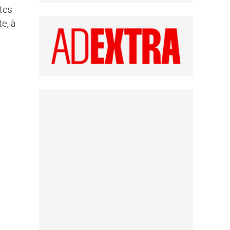
tes
te, à