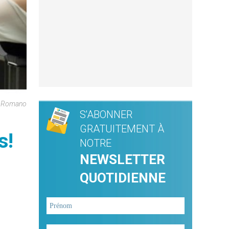
re Romano
S'ABONNER
GRATUITEMENT À
s!
NOTRE
NEWSLETTER
QUOTIDIENNE