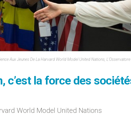
ience Aux Jeunes De La Harvard World Model United Nations, L'Osservato
 c’est la force des société
Harvard World Model United Nations