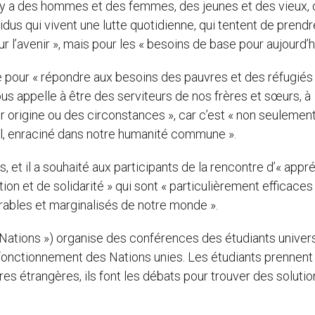
 il y a des hommes et des femmes, des jeunes et des vieux,
idus qui vivent une lutte quotidienne, qui tentent de prendr
r l’avenir », mais pour les « besoins de base pour aujourd’hu
ge pour « répondre aux besoins des pauvres et des réfugiés 
us appelle à être des serviteurs de nos frères et sœurs, à
 origine ou des circonstances », car c’est « non seulemen
el, enraciné dans notre humanité commune ».
, et il a souhaité aux participants de la rencontre d’« appré
ion et de solidarité » qui sont « particulièrement efficace
érables et marginalisés de notre monde ».
ations ») organise des conférences des étudiants univers
u fonctionnement des Nations unies. Les étudiants prennent
es étrangères, ils font les débats pour trouver des solutio