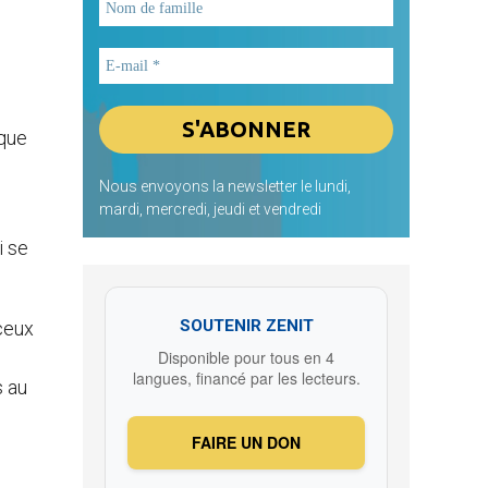
 que
Nous envoyons la newsletter le lundi,
mardi, mercredi, jeudi et vendredi
i se
SOUTENIR ZENIT
 ceux
Disponible pour tous en 4
langues, financé par les lecteurs.
s au
FAIRE UN DON