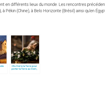
nt en différents lieux du monde. Les rencontres précéden
 à Pékin (Chine), à Belo Horizonte (Brésil) ainsi qu’en Égyp
texte
«Du Ciel à la Terre pour
porter la Terre au Ciel»,
e
par Mgr Francesco Follo