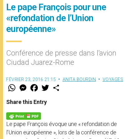
Le pape François pour une
«refondation de l’Union
européenne»
Conférence de presse dans l’avion
Ciudad Juarez-Rome
FÉVRIER 23, 2016 21:15
ANITA BOURDIN
VOYAGES
W
M
F
T
S
h
e
a
w
h
a
s
c
i
a
t
s
e
t
r
Share this Entry
s
e
b
t
e
A
n
o
e
p
g
o
r
p
e
k
Le pape François évoque une « refondation de
r
l’Union européenne », lors de la conférence de