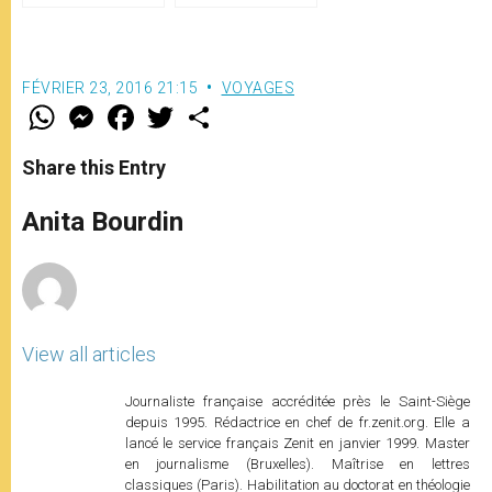
FÉVRIER 23, 2016 21:15
VOYAGES
W
M
F
T
S
h
e
a
w
h
a
s
c
i
a
t
s
e
t
r
Share this Entry
s
e
b
t
e
A
n
o
e
p
g
o
r
Anita Bourdin
p
e
k
r
View all articles
Journaliste française accréditée près le Saint-Siège
depuis 1995. Rédactrice en chef de fr.zenit.org. Elle a
lancé le service français Zenit en janvier 1999. Master
en journalisme (Bruxelles). Maîtrise en lettres
classiques (Paris). Habilitation au doctorat en théologie