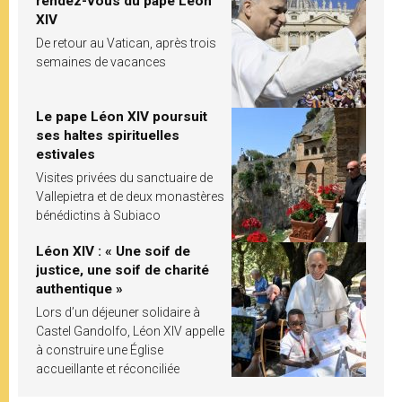
rendez-vous du pape Léon
XIV
De retour au Vatican, après trois
semaines de vacances
Le pape Léon XIV poursuit
ses haltes spirituelles
estivales
Visites privées du sanctuaire de
Vallepietra et de deux monastères
bénédictins à Subiaco
Léon XIV : « Une soif de
justice, une soif de charité
authentique »
Lors d’un déjeuner solidaire à
Castel Gandolfo, Léon XIV appelle
à construire une Église
accueillante et réconciliée