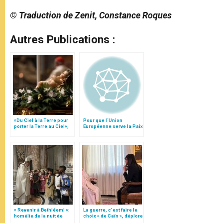
© Traduction de Zenit, Constance Roques
Autres Publications :
«Du Ciel à la Terre pour
Pour que l´Union
porter la Terre au Ciel»,
Européenne serve la Paix
par Mgr Francesco Follo
« Revenir à Bethléem! »:
La guerre, c’est faire le
homélie de la nuit de
choix « de Caïn », déplore
Noël (texte complet)
le pape François