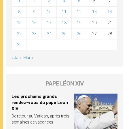
1
2
3
4
5
6
7
8
9
10
11
12
13
14
15
16
17
18
19
20
21
22
23
24
25
26
27
28
29
« Jan
Mar »
PAPE LÉON XIV
Les prochains grands
rendez-vous du pape Léon
XIV
De retour au Vatican, après trois
semaines de vacances