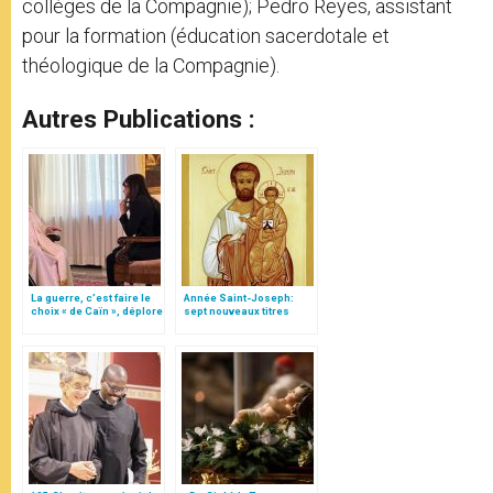
collèges de la Compagnie); Pedro Reyes, assistant
pour la formation (éducation sacerdotale et
théologique de la Compagnie).
Autres Publications :
La guerre, c’est faire le
Année Saint-Joseph:
choix « de Caïn », déplore
sept nouveaux titres
le pape François
insérés dans ses
Litanies