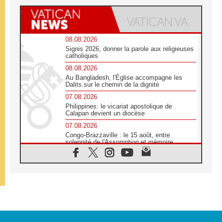
08.08.2026
Signis 2026, donner la parole aux religieuses
catholiques
08.08.2026
Au Bangladesh, l'Église accompagne les
Dalits sur le chemin de la dignité
07.08.2026
Philippines: le vicariat apostolique de
Calapan devient un diocèse
07.08.2026
Congo-Brazzaville : le 15 août, entre
solennité de l'Assomption et mémoire
nationale
07.08.2026
«La paix commence par l'empathie» estime
le cardinal Parolin
07.08.2026
En Colombie, «la paix ne s'achète pas avec
une signature»
07.08.2026