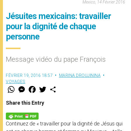
Mexico, 14 Février 2016
Jésuites mexicains: travailler
pour la dignité de chaque
personne
Message vidéo du pape François
FÉVRIER 19, 2016 18:57
MARINA DROUJININA
VOYAGES
W
M
F
T
S
h
e
a
w
h
a
s
c
i
a
t
s
e
t
r
Share this Entry
s
e
b
t
e
A
n
o
e
p
g
o
r
p
e
k
Continuez de « travailler pour la dignité de Jésus qui
r