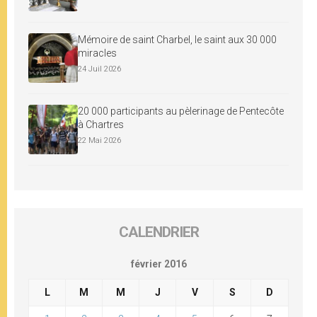
Mémoire de saint Charbel, le saint aux 30 000
miracles
24 Juil 2026
20 000 participants au pèlerinage de Pentecôte
à Chartres
22 Mai 2026
CALENDRIER
février 2016
L
M
M
J
V
S
D