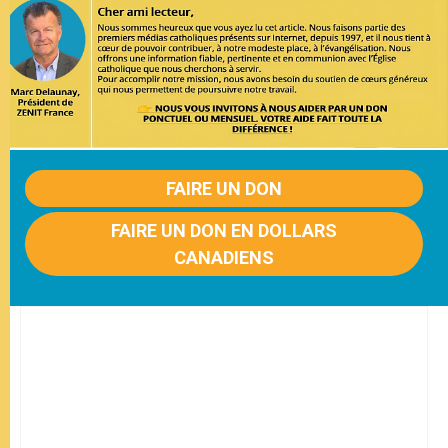
FAIRE UN DON
FAIRE UN DON EN DOLLARS
CANADIENS