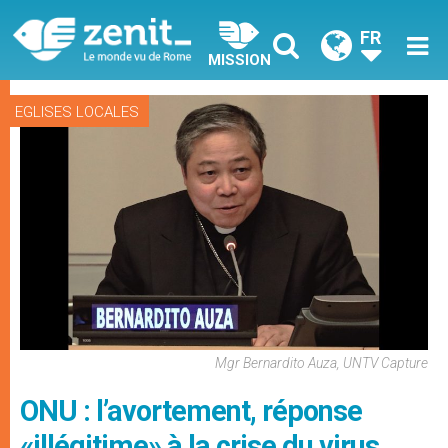
FR
MISSION
EGLISES LOCALES
Mgr Bernardito Auza, UNTV Capture
ONU : l’avortement, réponse
«illégitime» à la crise du virus