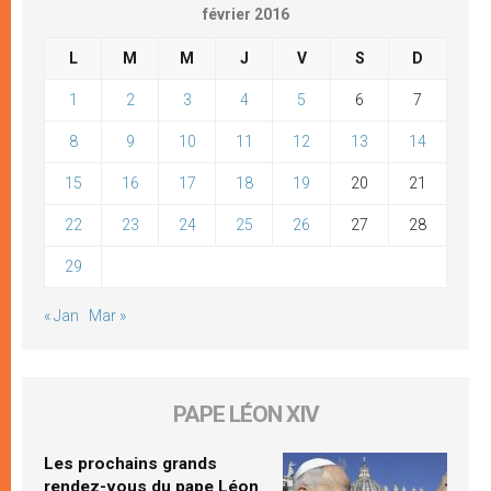
février 2016
L
M
M
J
V
S
D
1
2
3
4
5
6
7
8
9
10
11
12
13
14
15
16
17
18
19
20
21
22
23
24
25
26
27
28
29
« Jan
Mar »
PAPE LÉON XIV
Les prochains grands
rendez-vous du pape Léon