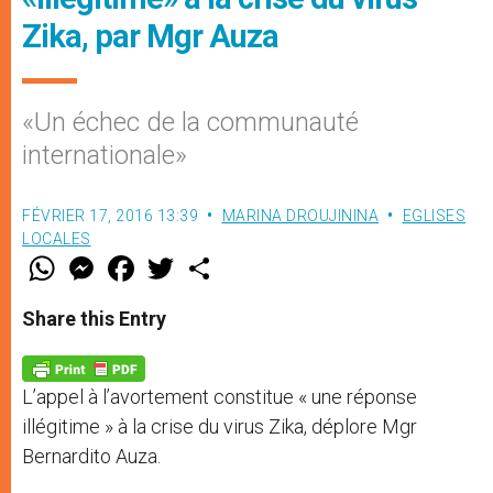
Zika, par Mgr Auza
«Un échec de la communauté
internationale»
FÉVRIER 17, 2016 13:39
MARINA DROUJININA
EGLISES
LOCALES
W
M
F
T
S
h
e
a
w
h
a
s
c
i
a
t
s
e
t
r
Share this Entry
s
e
b
t
e
A
n
o
e
p
g
o
r
p
e
k
L’appel à l’avortement constitue « une réponse
r
illégitime » à la crise du virus Zika, déplore Mgr
Bernardito Auza.