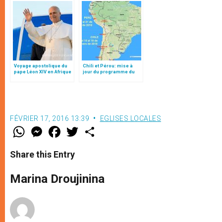
Voyage apostolique du
Chili et Pérou: mise à
pape Léon XIV en Afrique
jour du programme du
pape François (15-21
janvier 2018)
FÉVRIER 17, 2016 13:39
EGLISES LOCALES
W
M
F
T
S
h
e
a
w
h
a
s
c
i
a
t
s
e
t
r
Share this Entry
s
e
b
t
e
A
n
o
e
p
g
o
r
Marina Droujinina
p
e
k
r