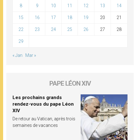
8
9
10
11
12
13
14
15
16
17
18
19
20
21
22
23
24
25
26
27
28
29
« Jan
Mar »
PAPE LÉON XIV
Les prochains grands
rendez-vous du pape Léon
XIV
De retour au Vatican, après trois
semaines de vacances