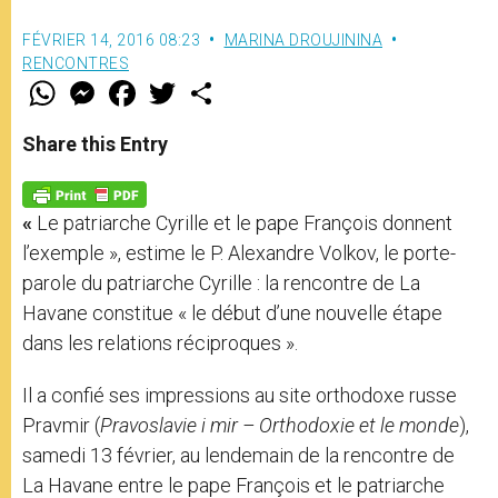
FÉVRIER 14, 2016 08:23
MARINA DROUJININA
RENCONTRES
W
M
F
T
S
h
e
a
w
h
a
s
c
i
a
t
s
e
t
r
Share this Entry
s
e
b
t
e
A
n
o
e
p
g
o
r
p
e
k
«
Le patriarche Cyrille et le pape François donnent
r
l’exemple », estime le P. Alexandre Volkov, le porte-
parole du patriarche Cyrille : la rencontre de La
Havane constitue « le début d’une nouvelle étape
dans les relations réciproques ».
Il a confié ses impressions au site orthodoxe russe
Pravmir (
Pravoslavie i mir – Orthodoxie et le monde
),
samedi 13 février, au lendemain de la rencontre de
La Havane entre le pape François et le patriarche