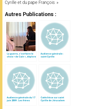
Cyrille et du pape François. »
Autres Publications :
La guerre, c’est faire le
Audience générale :
choix « de Caïn », déplore
saint Cyrille
le pape François
Audience générale du 17
Catéchèse sur saint
juin 2009 : Les frères
Cyrille de Jérusalem
Cyrille et Méthode