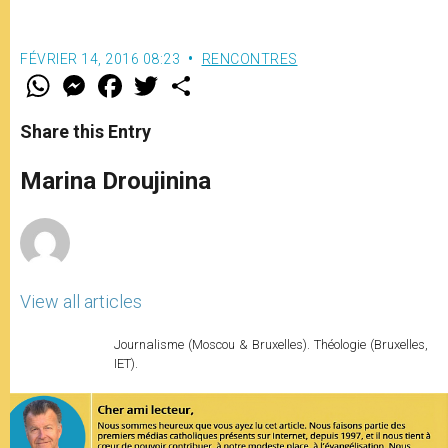
FÉVRIER 14, 2016 08:23
RENCONTRES
W
M
F
T
S
h
e
a
w
h
a
s
c
i
a
t
s
e
t
r
Share this Entry
s
e
b
t
e
A
n
o
e
p
g
o
r
Marina Droujinina
p
e
k
r
View all articles
Journalisme (Moscou & Bruxelles). Théologie (Bruxelles,
IET).