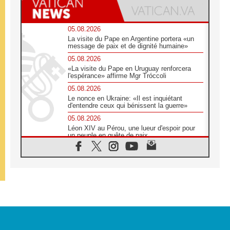
05.08.2026
La visite du Pape en Argentine portera «un
message de paix et de dignité humaine»
05.08.2026
«La visite du Pape en Uruguay renforcera
l'espérance» affirme Mgr Tróccoli
05.08.2026
Le nonce en Ukraine: «Il est inquiétant
d'entendre ceux qui bénissent la guerre»
05.08.2026
Léon XIV au Pérou, une lueur d'espoir pour
un peuple en quête de paix
05.08.2026
SCEAM: L'Église en Afrique vers
l'Assemblée ecclésiale de 2028 depuis
Addis-Abeba
05.08.2026
Le Pape exprime ses condoléances suite au
décès du cardinal Júlio Langa
05.08.2026
Le Pape attendu en novembre en Uruguay,