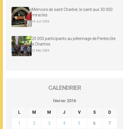
Mémoire de saint Charbel, le saint aux 30 000
miracles
24 Juil 2026
20 000 participants au pèlerinage de Pentecôte
à Chartres
22 Mai 2026
CALENDRIER
février 2016
L
M
M
J
V
S
D
1
2
3
4
5
6
7