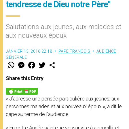
tendresse de Dieu notre Père"
Salutations aux jeunes, aux malades et
aux nouveaux époux
JANVIER 13, 2016 22:18
PAPE FRANÇOIS
AUDIENCE
GÉNÉRALE
W
M
F
T
S
h
e
a
w
h
a
s
c
i
a
t
s
e
t
r
Share this Entry
s
e
b
t
e
A
n
o
e
p
g
o
r
p
e
k
« J’adresse une pensée particulière aux jeunes, aux
r
personnes malades et aux nouveaux époux », a dit le
pape au terme de l’audience.
« En cette Année sainte, je vous invite à accueillir et