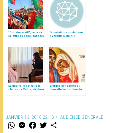
"Christus vivit!", texte de
Exhortation apostolique
la lettre du pape François
« Verbum Domini »
aux jeunes du monde
La guerre, c’est faire le
Vierges consacrées :
choix « de Caïn », déplore
nouvelle Instruction du
le pape François
Vatican
JANVIER 13, 2016 22:18
AUDIENCE GÉNÉRALE
W
M
F
T
S
h
e
a
w
h
a
s
c
i
a