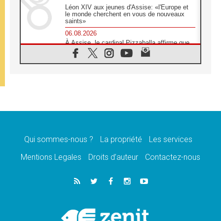
Léon XIV aux jeunes d'Assise: «l'Europe et
le monde cherchent en vous de nouveaux
saints»
06.08.2026
À Assise, le cardinal Pizzaballa affirme que
«les chrétiens veulent la paix»
06.08.2026
Au Mexique, le cardinal Parolin invite à être
aux côtés des marginalisées
06.08.2026
À Assise, le Pape invite les jeunes à
«construire la civilisation de l'amour»
05.08.2026
La visite du Pape en Argentine portera «un
message de paix et de dignité humaine»
Qui sommes-nous ?
La propriété
Les services
05.08.2026
Mentions Legales
Droits d’auteur
Contactez-nous
«La visite du Pape en Uruguay renforcera
l'espérance» affirme Mgr Tróccoli
05.08.2026
Le nonce en Ukraine: «Il est inquiétant
d'entendre ceux qui bénissent la guerre»
05.08.2026
Léon XIV au Pérou, une lueur d'espoir pour