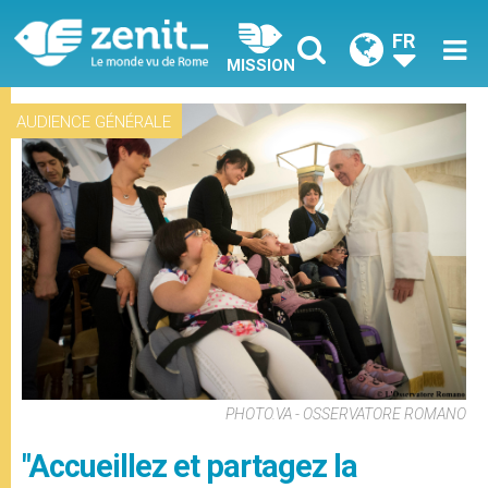
FR
MISSION
AUDIENCE GÉNÉRALE
PHOTO.VA - OSSERVATORE ROMANO
"Accueillez et partagez la