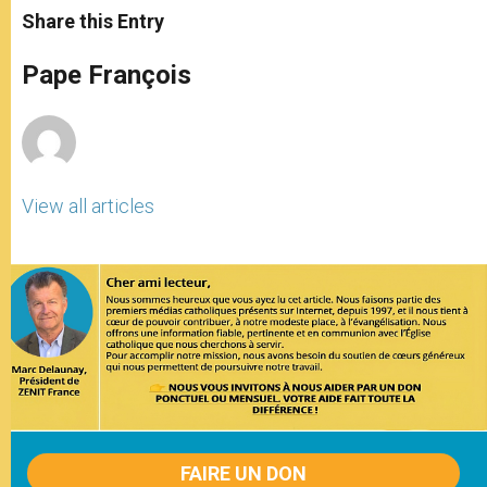
t
s
e
t
r
Share this Entry
s
e
b
t
e
A
n
o
e
p
g
o
r
Pape François
p
e
k
r
View all articles
FAIRE UN DON