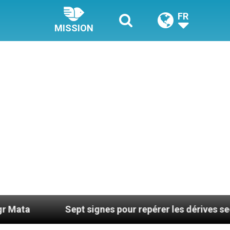
FR
MISSION
pt signes pour repérer les dérives sectaires du coachi