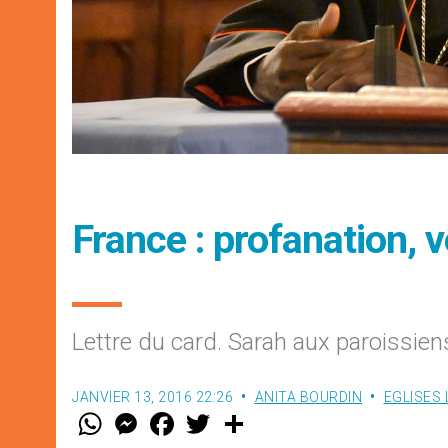
France : profanation, v
Lettre du card. Sarah aux paroissie
JANVIER 13, 2016 22:26
ANITA BOURDIN
EGLISES
W
M
F
T
S
h
e
a
w
h
a
s
c
i
a