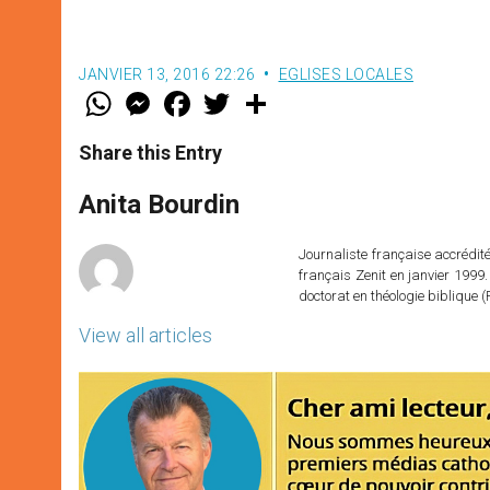
JANVIER 13, 2016 22:26
EGLISES LOCALES
W
M
F
T
S
h
e
a
w
h
a
s
c
i
a
t
s
e
t
r
Share this Entry
s
e
b
t
e
A
n
o
e
p
g
o
r
Anita Bourdin
p
e
k
r
Journaliste française accréditée
français Zenit en janvier 1999.
doctorat en théologie bibliqu
View all articles