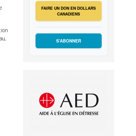
e
FAIRE UN DON EN DOLLARS
CANADIENS
tion
au,
S’ABONNER