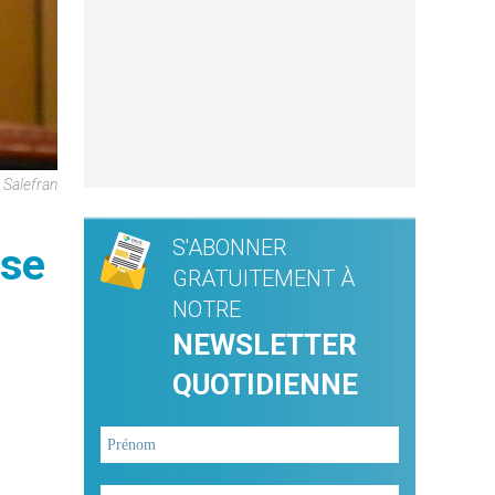
Salefran
S'ABONNER
ise
GRATUITEMENT À
NOTRE
NEWSLETTER
QUOTIDIENNE