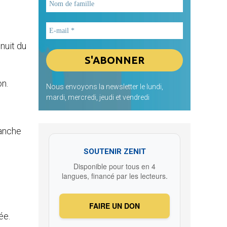
 nuit du
on.
Nous envoyons la newsletter le lundi,
mardi, mercredi, jeudi et vendredi
manche
SOUTENIR ZENIT
Disponible pour tous en 4
langues, financé par les lecteurs.
FAIRE UN DON
ée.