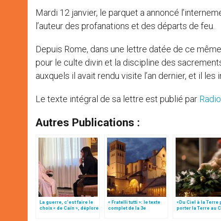
Mardi 12 janvier, le parquet a annoncé l’interne
l’auteur des profanations et des départs de feu.
Depuis Rome, dans une lettre datée de ce même 12
pour le culte divin et la discipline des sacrement
auxquels il avait rendu visite l’an dernier, et il les 
Le texte intégral de sa lettre est publié par
Radio
Autres Publications :
La guerre, c’est faire le
« Fratelli tutti »: le texte
«Du Ciel à la Terre
choix « de Caïn », déplore
complet de la 3e
porter la Terre au C
le pape François
encyclique du pape
par Mgr Francesco 
François