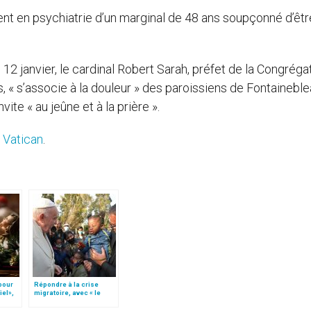
ment en psychiatrie d’un marginal de 48 ans soupçonné d’êtr
 janvier, le cardinal Robert Sarah, préfet de la Congréga
s, « s’associe à la douleur » des paroissiens de Fontaineble
invite « au jeûne et à la prière ».
 Vatican
.
 pour
Répondre à la crise
iel»,
migratoire, avec « le
Follo
style de l’humanité »!
(texte complet)