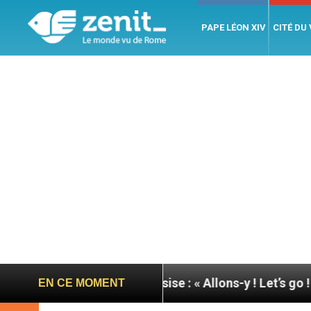
PAPE LÉON XIV
CITÉ DU
pape à Assise : « Allons-y ! Let’s go ! »
Nicaragu
EN CE MOMENT