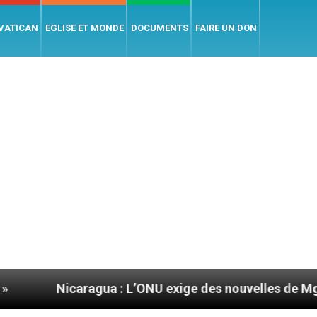
 VATICAN
EGLISE ET MONDE
DOCUMENTS
FAIRE UN DON
a : L’ONU exige des nouvelles de Mgr Mata
Se