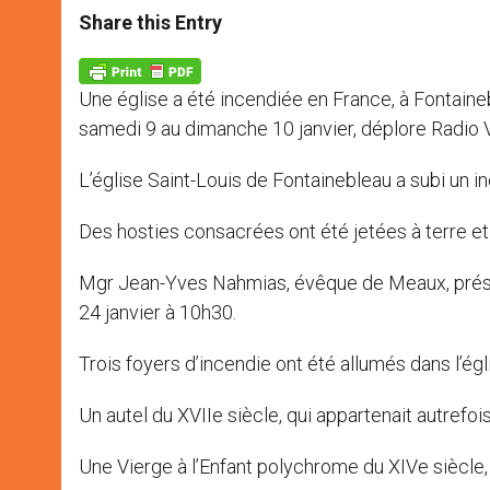
t
s
e
t
r
Share this Entry
s
e
b
t
e
A
n
o
e
p
g
o
r
p
e
k
Une église a été incendiée en France, à Fontain
r
samedi 9 au dimanche 10 janvier, déplore Radio Va
L’église Saint-Louis de Fontainebleau a subi un i
Des hosties consacrées ont été jetées à terre et 
Mgr Jean-Yves Nahmias, évêque de Meaux, présid
24 janvier à 10h30.
Trois foyers d’incendie ont été allumés dans l’ég
Un autel du XVIIe siècle, qui appartenait autrefoi
Une Vierge à l’Enfant polychrome du XIVe siècle,