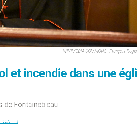
WIKIMEDIA COMMONS - François-Régis 
ol et incendie dans une égl
ns de Fontainebleau
 LOCALES