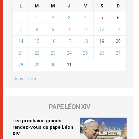
L
M
M
J
V
S
D
1
2
3
4
5
6
7
8
9
10
11
12
13
14
15
16
17
18
19
20
21
22
23
24
25
26
27
28
29
30
31
« Nov
Jan »
PAPE LÉON XIV
Les prochains grands
rendez-vous du pape Léon
XIV