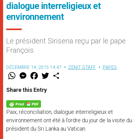
dialogue interreligieux et
environnement
Le président Sirisena reçu par le pape
François
DÉCEMBRE 14, 2015 14:47
ZENIT STAFF
PAPES
W
M
F
T
S
h
e
a
w
h
a
s
c
i
a
t
s
e
t
r
Share this Entry
s
e
b
t
e
A
n
o
e
p
g
o
r
p
e
k
Paix, réconciliation, dialogue interreligieux et
r
environnement ont été à l’ordre du jour de la visite du
président du Sri Lanka au Vatican.