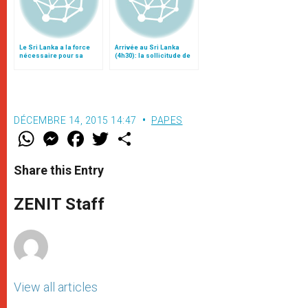
Le Sri Lanka a la force
Arrivée au Sri Lanka
nécessaire pour sa
(4h30): la sollicitude de
réconciliation
l'Eglise pour tous les Sri
Lankais
DÉCEMBRE 14, 2015 14:47
PAPES
W
M
F
T
S
h
e
a
w
h
a
s
c
i
a
t
s
e
t
r
Share this Entry
s
e
b
t
e
A
n
o
e
p
g
o
r
ZENIT Staff
p
e
k
r
View all articles