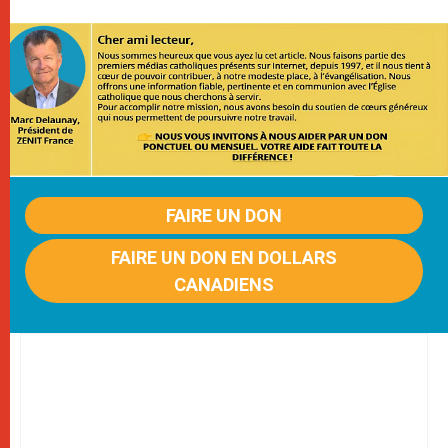
FAIRE UN DON
FAIRE UN DON EN DOLLARS
CANADIENS