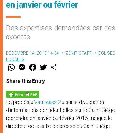
en janvier ou février
Des expertises demandées par des
avocats
DÉCEMBRE 14, 2015 14:34
ZENIT STAFF
EGLISES
LOCALES
W
M
F
T
S
h
e
a
w
h
a
s
c
i
a
t
s
e
t
r
Share this Entry
s
e
b
t
e
A
n
o
e
p
g
o
r
p
e
k
Le procès «
VatiLeaks 2
» sur la divulgation
r
d’informations confidentielles sur le Saint-Siège,
reprendra en janvier ou février 2016, indique le
directeur de la salle de presse du Saint-Siège.