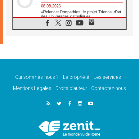
08.08.2026
«Relancer l'empathie», le projet Triennal d'art
des Universités catholiques
08.08.2026
Signis 2026, donner la parole aux religieuses
catholiques
08.08.2026
Au Bangladesh, l'Église accompagne les
Dalits sur le chemin de la dignité
07.08.2026
Philippines: le vicariat apostolique de
Calapan devient un diocèse
Qui sommes-nous ?
La propriété
Les services
07.08.2026
Congo-Brazzaville: le 15 août, entre solennité
Mentions Legales
Droits d’auteur
Contactez-nous
de l'Assomption et mémoire nationale
07.08.2026
«La paix commence par l'empathie» estime
le cardinal Parolin
07.08.2026
En Colombie, «la paix ne s'achète pas avec
une signature»