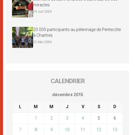
miracles
24 Juil 2026
20 000 participants au pèlerinage de Pentecôte
à Chartres
22 Mai 2026
CALENDRIER
décembre 2015
L
M
M
J
V
S
D
1
2
3
4
5
6
7
8
9
10
11
12
13