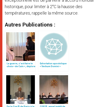
exceptionnelle est de parvenir à accord mondial
historique, pour limiter à 2°C la hausse des
températures, rappelle la même source.
Autres Publications :
La guerre, c’est faire le
Exhortation apostolique
choix « de Caïn », déplore
« Verbum Domini »
le pape François
De la Cop21 de Paris à la
COP21: appel inédit de