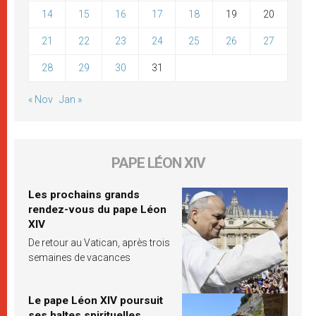
14
15
16
17
18
19
20
21
22
23
24
25
26
27
28
29
30
31
« Nov
Jan »
PAPE LÉON XIV
Les prochains grands
rendez-vous du pape Léon
XIV
De retour au Vatican, après trois
semaines de vacances
Le pape Léon XIV poursuit
ses haltes spirituelles