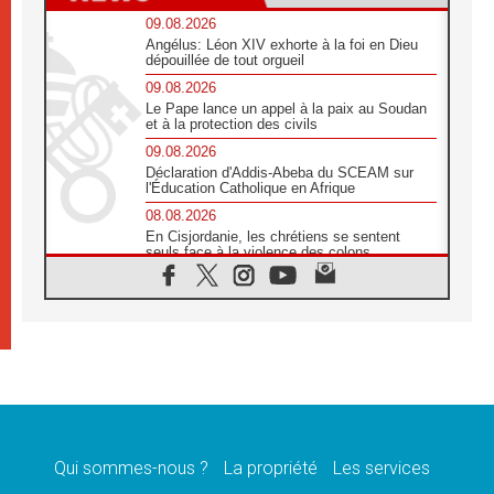
09.08.2026
Angélus: Léon XIV exhorte à la foi en Dieu
dépouillée de tout orgueil
09.08.2026
Le Pape lance un appel à la paix au Soudan
et à la protection des civils
09.08.2026
Déclaration d'Addis-Abeba du SCEAM sur
l'Éducation Catholique en Afrique
08.08.2026
En Cisjordanie, les chrétiens se sentent
seuls face à la violence des colons
08.08.2026
Léon XIV au sanctuaire de Notre Dame du
Bon Conseil à Genazzano en septembre
08.08.2026
Léon XIV: Sainte Agathe aide à contempler
la victoire de l'amour sur la mort
08.08.2026
«Relancer l'empathie», le projet Triennal d'art
des Universités catholiques
Qui sommes-nous ?
La propriété
Les services
08.08.2026
Signis 2026, donner la parole aux religieuses