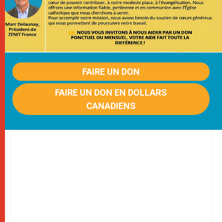
FAIRE UN DON
FAIRE UN DON EN DOLLARS
CANADIENS