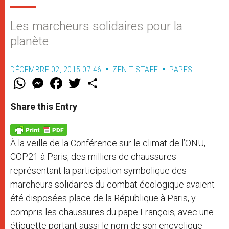
Les marcheurs solidaires pour la
planète
DÉCEMBRE 02, 2015 07:46
ZENIT STAFF
PAPES
W
M
F
T
S
h
e
a
w
h
a
s
c
i
a
t
s
e
t
r
Share this Entry
s
e
b
t
e
A
n
o
e
p
g
o
r
p
e
k
À la veille de la Conférence sur le climat de l’ONU,
r
COP21 à Paris, des milliers de chaussures
représentant la participation symbolique des
marcheurs solidaires du combat écologique avaient
été disposées place de la République à Paris, y
compris les chaussures du pape François, avec une
étiquette portant aussi le nom de son encyclique