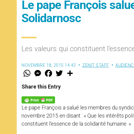
Le pape François salu
Solidarnosc
Les valeurs qui constituent l’essence
NOVEMBRE 18, 2015 14:42
ZENIT STAFF
AUDIENC
W
M
F
T
S
h
e
a
w
h
a
s
c
i
a
t
s
e
t
r
Share this Entry
s
e
b
t
e
A
n
o
e
p
g
o
r
p
e
k
Le pape François a salué les membres du syndica
r
novembre 2015 en disant : « Que les intérêts pol
constituent l’essence de la solidarité humaine. »