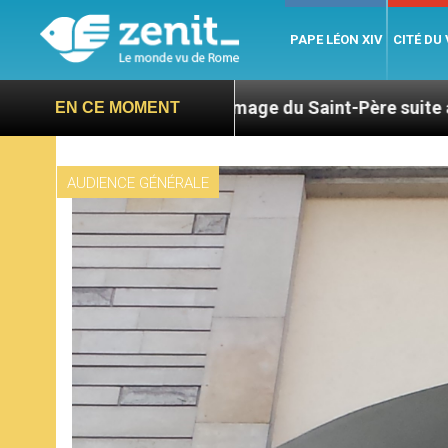
PAPE LÉON XIV
CITÉ DU
mmage du Saint-Père suite au décès du cardinal Júli
EN CE MOMENT
AUDIENCE GÉNÉRALE