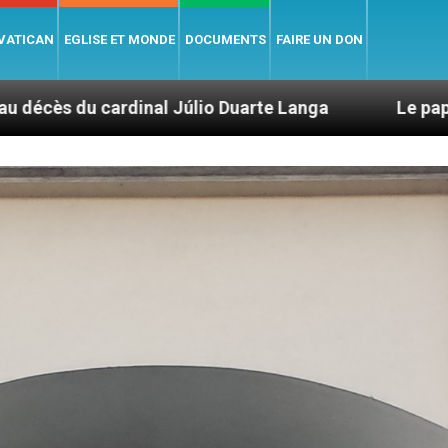
 VATICAN
EGLISE ET MONDE
DOCUMENTS
FAIRE UN DON
o Duarte Langa
Le pape Léon XIV évoque un vo