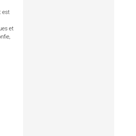
t est
ues et
nfie,