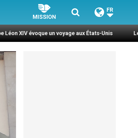
FR
MISSION
yage aux États-Unis
Le pape Léon XIV se rendra