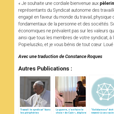
« Je souhaite une cordiale bienvenue aux
pèleri
représentants du Syndicat autonome des travaille
engagé en faveur du monde du travail, physique ou
fondamentaux de la personne et des sociétés. Soy
économiques ne prévalent pas sur les valeurs qui 
ainsi que tous les membres de votre syndicat, à 
Popieluszko, et je vous bénis de tout cœur. Loué 
Avec une traduction de Constance Roques
Autres Publications :
Travail: le syndicat "dans
La guerre, c’est faire le
"Solidarnosc" doit
les périphéries
choix « de Caïn », déplore
revenir à ses raci