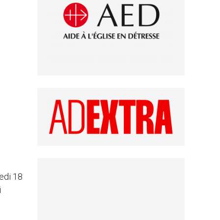
edi 18
i