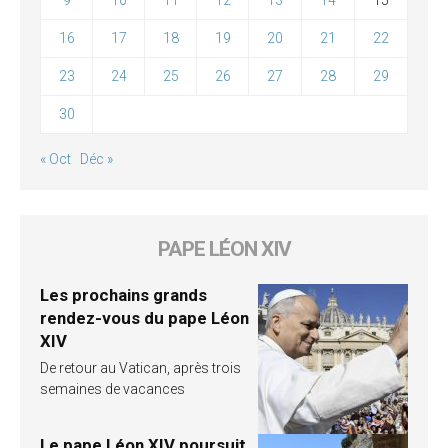
9
10
11
12
13
14
15
16
17
18
19
20
21
22
23
24
25
26
27
28
29
30
« Oct
Déc »
PAPE LÉON XIV
Les prochains grands
rendez-vous du pape Léon
XIV
De retour au Vatican, après trois
semaines de vacances
Le pape Léon XIV poursuit