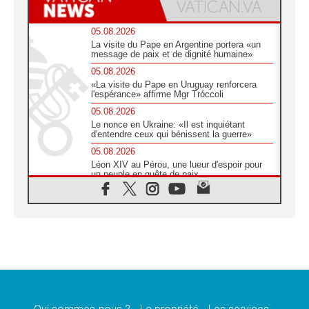
05.08.2026
La visite du Pape en Argentine portera «un
message de paix et de dignité humaine»
05.08.2026
«La visite du Pape en Uruguay renforcera
l'espérance» affirme Mgr Tróccoli
05.08.2026
Le nonce en Ukraine: «Il est inquiétant
d'entendre ceux qui bénissent la guerre»
05.08.2026
Léon XIV au Pérou, une lueur d'espoir pour
un peuple en quête de paix
05.08.2026
SCEAM: L'Église en Afrique vers
l'Assemblée ecclésiale de 2028 depuis
Addis-Abeba
05.08.2026
Le Pape exprime ses condoléances suite au
décès du cardinal Júlio Langa
05.08.2026
Le Pape attendu en novembre en Uruguay,
en Argentine et au Pérou