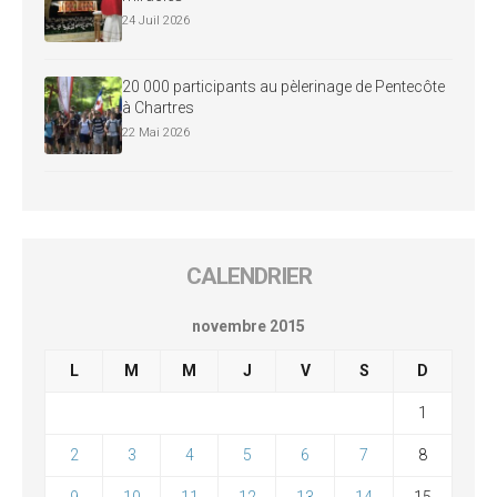
24 Juil 2026
20 000 participants au pèlerinage de Pentecôte
à Chartres
22 Mai 2026
CALENDRIER
novembre 2015
L
M
M
J
V
S
D
1
2
3
4
5
6
7
8