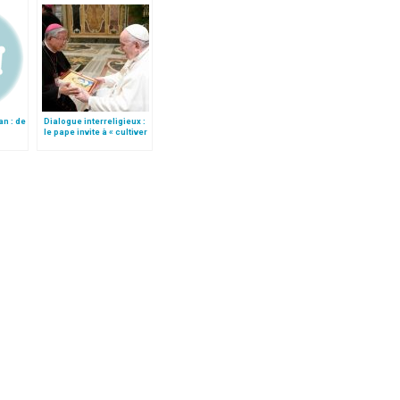
n : de
Dialogue interreligieux :
le pape invite à « cultiver
l’esprit et le style de
convivialité »