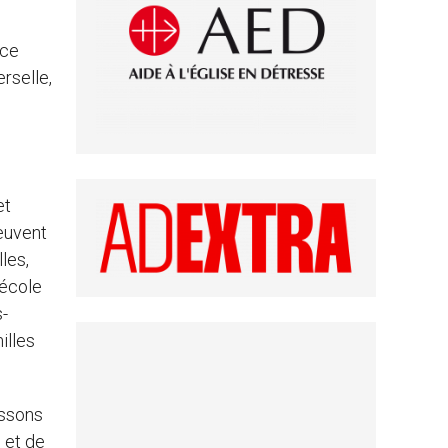
rce
erselle,
et
peuvent
les,
 école
s-
illes
issons
 et de