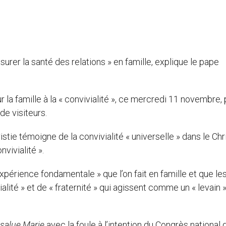
urer la santé des relations » en famille, explique le pape
 la famille à la « convivialité », ce mercredi 11 novembre,
de visiteurs.
istie témoigne de la convivialité « universelle » dans le Chri
vivialité ».
 expérience fondamentale » que l’on fait en famille et que le
alité » et de « fraternité » qui agissent comme un « levain 
salue Marie
avec la foule à l’intention du Congrès national 