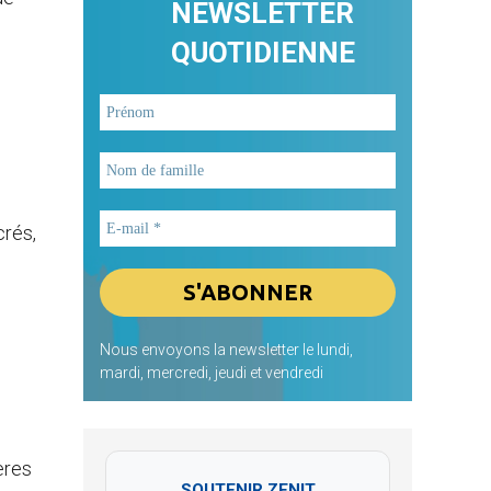
NEWSLETTER
QUOTIDIENNE
crés,
Nous envoyons la newsletter le lundi,
mardi, mercredi, jeudi et vendredi
ères
SOUTENIR ZENIT