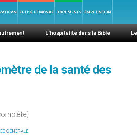
 VATICAN
EGLISE ET MONDE
DOCUMENTS
FAIRE UN DON
L’hospitalité dans la Bible
Le cardinal Ave
omètre de la santé des
complète)
CE GÉNÉRALE