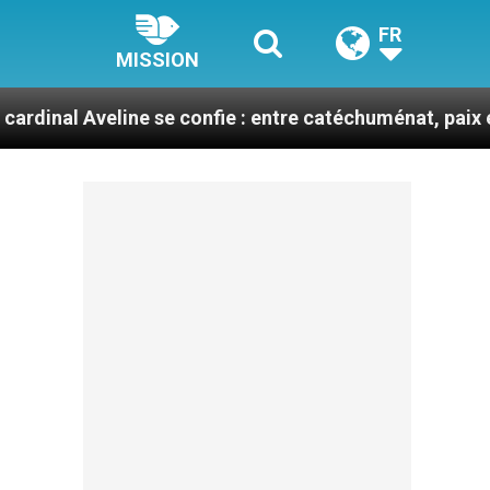
FR
MISSION
line se confie : entre catéchuménat, paix et défis migr