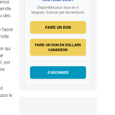
eureux
Disponible pour tous en 4
amille
langues, financé par les lecteurs.
si des
FAIRE UN DON
e fasse
mille.
FAIRE UN DON EN DOLLARS
se qui
CANADIENS
ue
’, est
 ne
S’ABONNER
it
ussi le