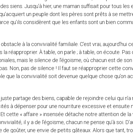
s des siens. Jusqu’à hier, une maman suffisait pour tous les 
e qu’acquiert un peuple dont les pères sont prêts à se mettr
rce qu’ils considèrent que les enfants sont un bien comm
tacle à la convivialité familiale. C’est vrai, aujourd’hui ce
a réapproprier. À table, on parle ; à table, on écoute. Pas
oniales, mais le silence de l’égoïsme, où chacun est de son
e pas. Non, pas de silence ! Il faut se réapproprier cette conv
mble que la convivialité soit devenue quelque chose qu’on a
 juste partage des biens, capable de rejoindre celui qui n’a n
cités à dépenser pour une nourriture excessive et ensuite 
cette « affaire » insensée détache notre attention de la 
nvivialité, il y a de l’égoïsme, chacun ne pense qu’à soi. D’
ale de goûter, une envie de petits gâteaux. Alors que tant, tr