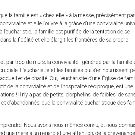
ue la famille est « chez elle » à la messe, précisément pa
onvivialité et elle l’ouvre à la grâce d’une convivialité univ
l’eucharistie, la famille est purifiée de la tentation de se
ans la fidélité et elle élargit les frontières de sa propre
 par trop de murs, la convivialité, générée par la famille 
cruciale. L’eucharistie et les familles qui s’en nourrissent 
cueil et de charité. Oui, l’eucharistie d’une Église de famil
f de la convivialité et de l’hospitalité réciproque, est une
ions ! Il n’y a pas de petits, d’orphelins, de faibles, de san
t d’abandonnés, que la convivialité eucharistique des fam
comprendre. Nous avons nous-mêmes connu, et nous conna
nd une mère a un regard et une attention, de la prévenance