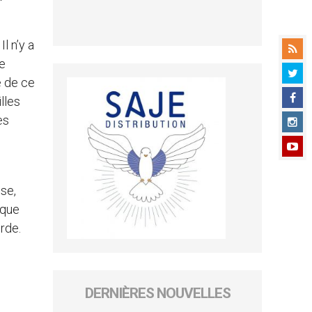
l n’y a
de
e de ce
lles
es
ise,
 que
rde.
DERNIÈRES NOUVELLES