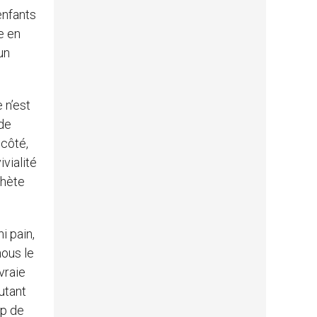
enfants
e en
un
 n’est
 de
 côté,
ivialité
chète
i pain,
nous le
vraie
autant
op de