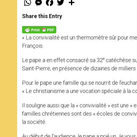
h
e
a
w
h
a
s
c
i
a
t
s
e
t
r
Share this Entry
s
e
b
t
e
A
n
o
e
p
g
o
r
p
e
k
« La convivialité est un thermomètre sûr pour mes
r
François.
e
Le pape a en effet consacré sa 32
catéchèse sur
Saint-Pierre, en présence de dizaines de milliers 
Pour le pape une famille qui se nourrit de l’euchar
« Le christianisme a une vocation spéciale à la con
Il souligne aussi que la « convivialité » est une «
familles chrétiennes sont des « écoles de convivi
la société.
Au début de l’audience, le pape a prié un
Je vous 