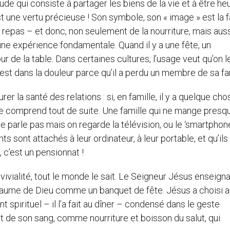
ttitude qui consiste à partager les biens de la vie et à être h
st une vertu précieuse ! Son symbole, son « image » est la f
 repas – et donc, non seulement de la nourriture, mais aus
ne expérience fondamentale. Quand il y a une fête, un
ur de la table. Dans certaines cultures, l’usage veut qu’on l
 est dans la douleur parce qu’il a perdu un membre de sa fa
r la santé des relations : si, en famille, il y a quelque cho
le comprend tout de suite. Une famille qui ne mange presq
 parle pas mais on regarde la télévision, ou le ‘smartphone
ts sont attachés à leur ordinateur, à leur portable, et qu’ils
, c’est un pensionnat !
vivialité, tout le monde le sait. Le Seigneur Jésus enseigna
Royaume de Dieu comme un banquet de fête. Jésus a choisi a
spirituel – il l’a fait au dîner – condensé dans le geste
t de son sang, comme nourriture et boisson du salut, qui