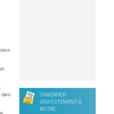
 place
st :
s
S'ABONNER
» dans
GRATUITEMENT À
NOTRE
de