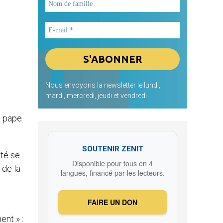
Nous envoyons la newsletter le lundi,
mardi, mercredi, jeudi et vendredi
e pape
SOUTENIR ZENIT
ité se
Disponible pour tous en 4
 de la
langues, financé par les lecteurs.
FAIRE UN DON
ent » :