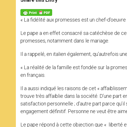
s
e
b
t
e
A
n
o
e
p
g
o
r
p
e
k
« La fidélité aux promesses est un chef-d’oeuvre 
r
Le pape a en effet consacré sa catéchèse de ce m
promesses, notamment dans le mariage.
Il a rappelé, en italien également, qu’autrefois un
« La réalité de la famille est fondée sur la prome
en français.
Il a aussi indiqué les raisons de cet « affaiblisse
trouve très affaiblie dans la société. D’une part e
satisfaction personnelle ; d’autre part parce qu’i
engagement définitif. Personne ne veut être aimé 
Le pape répond à cette objection que « liberté e