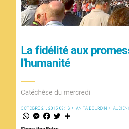
La fidélité aux promes
l'humanité
Catéchèse du mercredi
OCTOBRE 21, 2015 09:18
ANITA BOURDIN
AUDIEN
W
M
F
T
S
h
e
a
w
h
a
s
c
i
a
t
s
e
t
r
Share this Entry