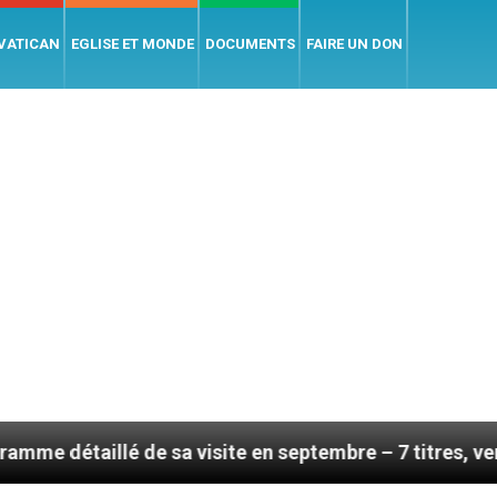
 VATICAN
EGLISE ET MONDE
DOCUMENTS
FAIRE UN DON
 de sa visite en septembre – 7 titres, vendredi 7 août