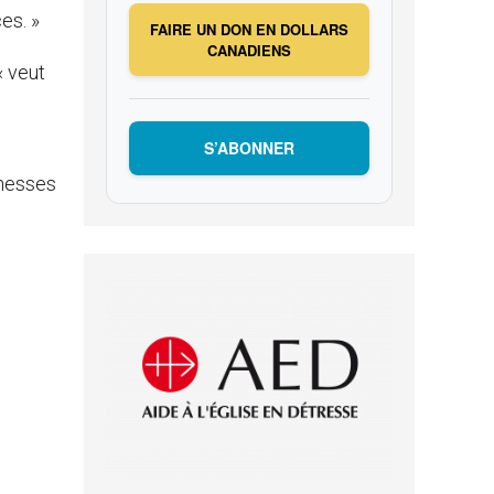
es. »
FAIRE UN DON EN DOLLARS
CANADIENS
« veut
S’ABONNER
omesses