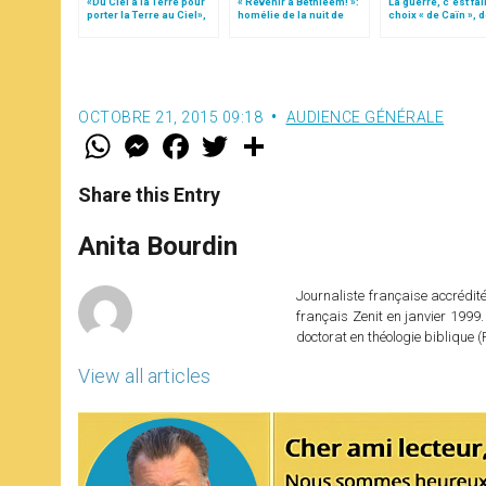
«Du Ciel à la Terre pour
« Revenir à Bethléem! »:
La guerre, c’est fai
porter la Terre au Ciel»,
homélie de la nuit de
choix « de Caïn », 
par Mgr Francesco Follo
Noël (texte complet)
le pape François
OCTOBRE 21, 2015 09:18
AUDIENCE GÉNÉRALE
W
M
F
T
S
h
e
a
w
h
a
s
c
i
a
t
s
e
t
r
Share this Entry
s
e
b
t
e
A
n
o
e
p
g
o
r
Anita Bourdin
p
e
k
r
Journaliste française accréditée
français Zenit en janvier 1999.
doctorat en théologie bibliqu
View all articles