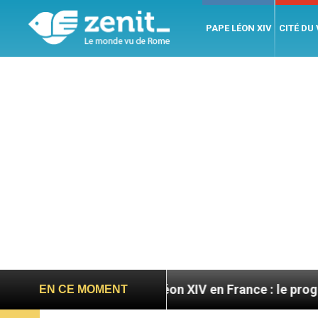
PAPE LÉON XIV
CITÉ DU
oires
Léon XIV en France : le programme détaillé
EN CE MOMENT