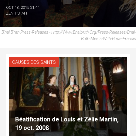
OCT 13, 2015 21:44
ZENIT STAFF
B'nai B'rith Press-Releases - Http://www.bnaibrith.org/press-Releases/bnai-
Brith-Meets-With-Pope-Francis
CAUSES DES SAINTS
Béatification de Louis et Zélie Martin,
19 oct. 2008