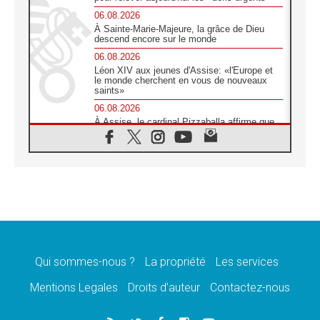
06.08.2026
À Sainte-Marie-Majeure, la grâce de Dieu
descend encore sur le monde
06.08.2026
Léon XIV aux jeunes d'Assise: «l'Europe et
le monde cherchent en vous de nouveaux
saints»
06.08.2026
À Assise, le cardinal Pizzaballa affirme que
«les chrétiens veulent la paix»
06.08.2026
Au Mexique, le cardinal Parolin invite à être
aux côtés des marginalisées
06.08.2026
À Assise, le Pape invite les jeunes à
«construire la civilisation de l'amour»
05.08.2026
La visite du Pape en Argentine portera «un
message de paix et de dignité humaine»
Qui sommes-nous ?
La propriété
Les services
05.08.2026
Mentions Legales
Droits d’auteur
Contactez-nous
«La visite du Pape en Uruguay renforcera
l'espérance» affirme Mgr Tróccoli
05.08.2026