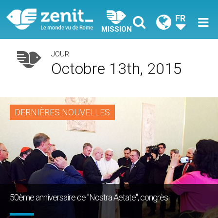
FR
MISSION
JOUR
Octobre 13th, 2015
DERNIÈRES NOUVELLES
50ème anniversaire de "Nostra Aetate", congrès