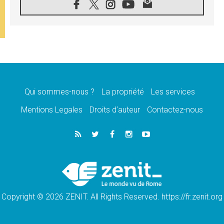
05.08.2026
SCEAM: L'Église en Afrique vers
l'Assemblée ecclésiale de 2028 depuis
Addis-Abeba
05.08.2026
Le Pape exprime ses condoléances suite au
décès du cardinal Júlio Langa
05.08.2026
Le Pape attendu en novembre en Uruguay,
en Argentine et au Pérou
Qui sommes-nous ?
La propriété
Les services
05.08.2026
Mentions Legales
Droits d’auteur
Contactez-nous
Audience générale: la prière est un acte
d'espérance
04.08.2026
Léon XIV invite les Chevaliers de Colomb à
être des «prophètes de l'harmonie»
04.08.2026
Au Nigéria, attaques d'église, meurtre et
enlèvements de religieux suscitent l'émotion
Copyright © 2026 ZENIT. All Rights Reserved. https://fr.zenit.org