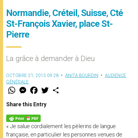
Normandie, Créteil, Suisse, Cté
St-François Xavier, place St-
Pierre
La grâce à demander à Dieu
OCTOBRE 21, 2015 09:28
ANITA BOURDIN
AUDIENCE
GÉNÉRALE
W
M
F
T
S
h
e
a
w
h
a
s
c
i
a
t
s
e
t
r
Share this Entry
s
e
b
t
e
A
n
o
e
p
g
o
r
p
e
k
« Je salue cordialement les pèlerins de langue
r
française, en particulier les personnes venues de