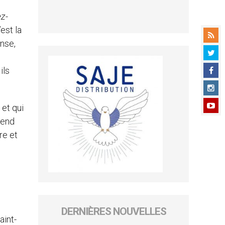
ez-
est la
ense,
ils
 et qui
rend
re et
DERNIÈRES NOUVELLES
aint-