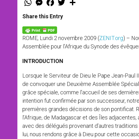
h
e
a
w
h
a
s
c
i
a
t
s
e
t
r
Share this Entry
s
e
b
t
e
A
n
o
e
p
g
o
r
p
e
k
ROME, Lundi 2 novembre 2009 (
ZENIT.org
) – No
r
Assemblée pour l’Afrique du Synode des évêques, 
INTRODUCTION
Lorsque le Serviteur de Dieu le Pape Jean-Paul II
de convoquer une Deuxième Assemblée Spéciale 
grâce spéciale, comme l’accueil de ses dernière
intention fut confirmée par son successeur, notre
premières grandes décisions de son pontificat. 
l’Afrique, de Madagascar et des Îles adjacentes,
avec des délégués provenant d’autres traditions 
lui, nous rendons grâce à Dieu pour cette occasio