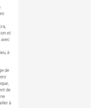
a
les
cra,
ion et
e avec
ieu, à
ge de
vers
ique,
ent de
 ne
iller à