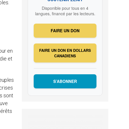
oles.
Disponible pour tous en 4
langues, financé par les lecteurs.
FAIRE UN DON
FAIRE UN DON EN DOLLARS
our en
CANADIENS
die et
peuples
S’ABONNER
 crises
s sont
ouve
térêts