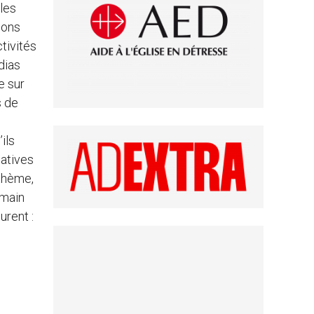
lles
ions
tivités
dias
e sur
s de
ils
iatives
 thème,
 main
urent :