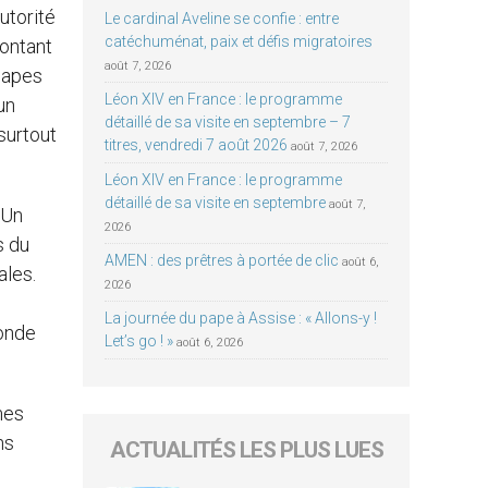
utorité
Le cardinal Aveline se confie : entre
catéchuménat, paix et défis migratoires
rontant
août 7, 2026
Papes
Léon XIV en France : le programme
un
détaillé de sa visite en septembre – 7
surtout
titres, vendredi 7 août 2026
août 7, 2026
Léon XIV en France : le programme
détaillé de sa visite en septembre
août 7,
 Un
2026
s du
AMEN : des prêtres à portée de clic
août 6,
ales.
2026
La journée du pape à Assise : « Allons-y !
fonde
Let’s go ! »
août 6, 2026
mes
ns
ACTUALITÉS LES PLUS LUES