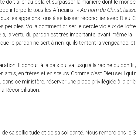
ciété doit aller au-delà et surpasser la manière dont le monde
e interpelle tous les Africains : «
Au nom du Christ, laiss
nous les appelons tous à se laisser réconcilier avec Dieu. C’
des peuples. Voilà comment briser le cercle vicieux de l’off
la, la vertu du pardon est très importante, avant même la
ue le pardon ne sert à rien, qu’ils tentent la vengeance, et 
tion. Il conduit à la paix qui va jusqu’à la racine du conflit,
en amis, en frères et en sœurs. Comme c’est Dieu seul qui 
 dans ce ministère, réserver une place privilégiée à la priè
a Réconciliation.
 de sa sollicitude et de sa solidarité. Nous remercions le S