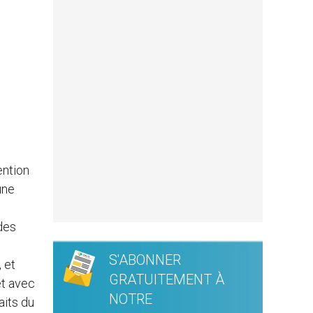
ention
une
 des
S'ABONNER
 et
GRATUITEMENT À
et avec
NOTRE
aits du