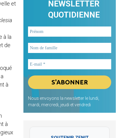
NEWSLETTER
elle et
QUOTIDIENNE
lesia
 à la
et de
nvoqué
 a
nt à
Nous envoyons la newsletter le lundi,
mardi, mercredi, jeudi et vendredi
n
nt à
igieux
SOUTENIR ZENIT