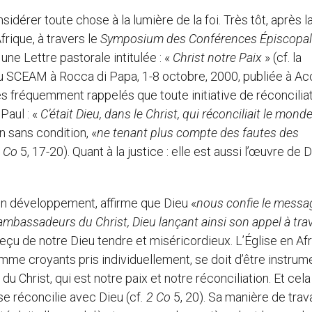
dérer toute chose à la lumière de la foi. Très tôt, après l
frique, à travers le
Symposium des Conférences Épiscopa
une Lettre pastorale intitulée : «
Christ notre Paix
» (cf. la
 du SCEAM à Rocca di
Papa, 1-8 octobre, 2000, publiée à Ac
fréquemment rappelés que toute initiative de réconciliat
Paul : «
C’était Dieu, dans le Christ, qui réconciliait le mond
on sans condition, «
ne tenant plus compte des fautes des
 Co
5, 17-20). Quant à la justice : elle est aussi l’œuvre de D
on développement, affirme que Dieu «
nous confie le messa
ambassadeurs du Christ, Dieu lançant ainsi son appel à tra
eçu de notre Dieu tendre et miséricordieux. L’Église en Afr
mme croyants pris individuellement, se doit d’être instrum
 Christ, qui est notre paix et notre réconciliation. Et cela
e réconcilie avec Dieu (cf
. 2 Co
5, 20). Sa manière de trava