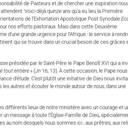
ponsabilité de Pasteurs et de chercher une inspiration nouv
 attendent. Voici déjà quinze ans qu’a eu lieu la Première
ientations de l’Exhortation Apostolique Post Synodale
Ecc
 pour nos efforts pastoraux. Mais dans cette Deuxième
e d’une grande urgence pour l’Afrique : le service à rendre
continent qui se trouve dans un crucial besoin de ces grâces 
esse présidée par le Saint-Père le Pape Benoît XVI qui a i
é tout entière
» (
Jn
16, 13). À cette occasion, le Pape nous
nce d’étude. C’est plutôt une initiative de Dieu nous invita
ns les autres et écouter le monde autour de nous, dans une
 différents lieux de notre ministère avec un courage et u
 un message à toute l’Église-Famille de Dieu, spécialeme
êques au nom desquels nous sommes ici ; aux prêtres, aux rel