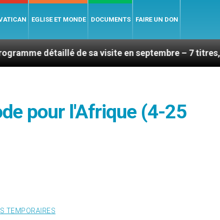
 VATICAN
EGLISE ET MONDE
DOCUMENTS
FAIRE UN DON
aillé de sa visite en septembre – 7 titres, vendredi 7 
de pour l'Afrique (4-25
S TEMPORAIRES