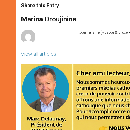
t
s
e
t
r
Share this Entry
s
e
b
t
e
A
n
o
e
p
g
o
r
Marina Droujinina
p
e
k
r
Journalisme (Moscou & Bruxelles
View all articles