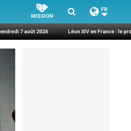
FR
MISSION
026
Léon XIV en France : le programme détaillé