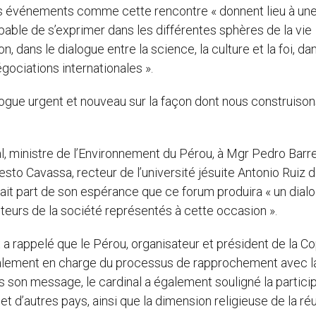
les événements comme cette rencontre « donnent lieu à un
able de s’exprimer dans les différentes sphères de la vie
, dans le dialogue entre la science, la culture et la foi, da
gociations internationales ».
alogue urgent et nouveau sur la façon dont nous construiso
l, ministre de l’Environnement du Pérou, à Mgr Pedro Barr
to Cavassa, recteur de l’université jésuite Antonio Ruiz 
 fait part de son espérance que ce forum produira « un dial
cteurs de la société représentés à cette occasion ».
x a rappelé que le Pérou, organisateur et président de la C
également en charge du processus de rapprochement avec l
 son message, le cardinal a également souligné la partici
 d’autres pays, ainsi que la dimension religieuse de la réu