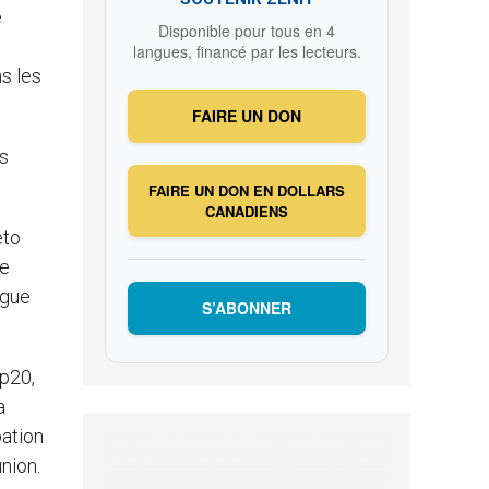
e
Disponible pour tous en 4
langues, financé par les lecteurs.
ns les
FAIRE UN DON
ns
FAIRE UN DON EN DOLLARS
CANADIENS
eto
de
ogue
S’ABONNER
op20,
a
pation
nion.