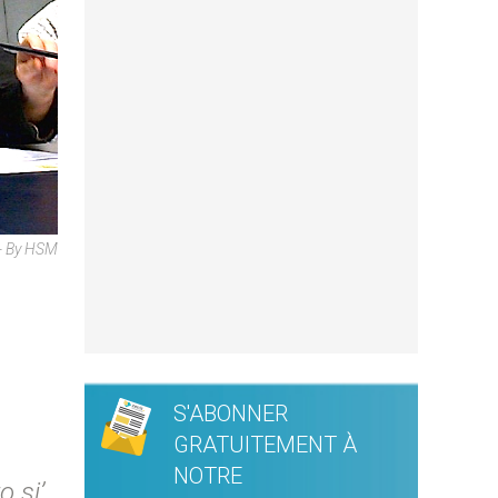
 - By HSM
S'ABONNER
GRATUITEMENT À
NOTRE
o si’