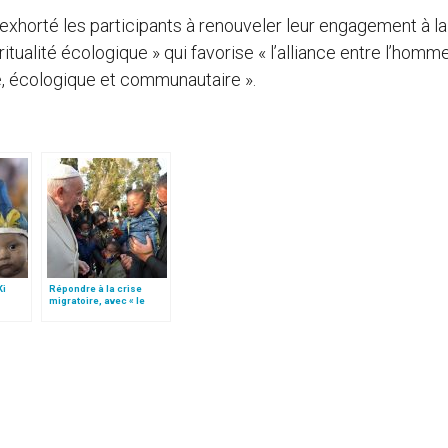
exhorté les participants à renouveler leur engagement à la
itualité écologique » qui favorise « l’alliance entre l’homm
e, écologique et communautaire ».
Ki
Répondre à la crise
migratoire, avec « le
node
style de l’humanité »!
(texte complet)