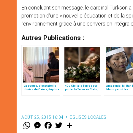
En concluant son message, le cardinal Turkson a 
promotion d’une « nouvelle éducation et de la spir
l’environnement grâce à une conversion intégral
Autres Publications :
La guerre, c’est faire le
«Du Ciel à la Terre pour
Amazonie: M. Ban 
choix « de Caïn », déplore
porter la Terre au Ciel»,
Moon parmi les
le pape François
par Mgr Francesco Follo
participants du sy
AOÛT 25, 2015 16:04
EGLISES LOCALES
W
M
F
T
S
h
e
a
w
h
a
s
c
i
a