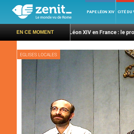
PAPE LÉON XIV
CITÉ DU
res
Léon XIV en France : le programme détaillé 
EN CE MOMENT
EGLISES LOCALES