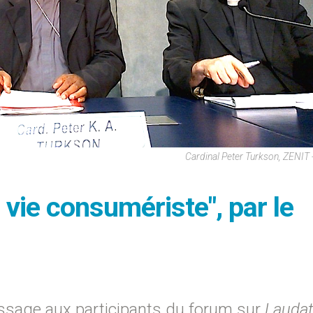
Cardinal Peter Turkson, ZENIT
vie consumériste", par le
ssage aux participants du forum sur
Laudat