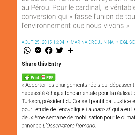
au Pérou. Pour le cardinal, le vérita
conversion qui « fasse l’union de to
l’environnement que nous vivons ».
AOÛT 25, 2015 16:04
MARINA DROUJININA
EGLIS
W
M
F
T
S
h
e
a
w
h
a
s
c
i
a
t
s
e
t
r
Share this Entry
s
e
b
t
e
A
n
o
e
p
g
o
r
p
e
k
« Apporter les changements réels qui dépassent 
r
nécessité éthique fondamentale pour la réalisati
Turkson, président du Conseil pontifical Justice 
pour l’étude de l’encyclique
Laudato si’
qui a eu l
deuxième semaine de mobilisation pour le climat
annonce
L’Osservatore Romano
.