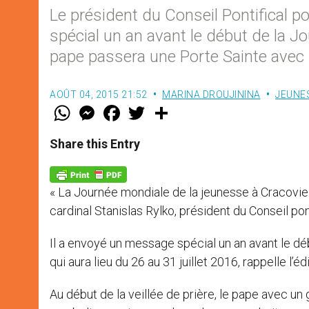
Le président du Conseil Pontifical 
spécial un an avant le début de la J
pape passera une Porte Sainte avec 
AOÛT 04, 2015 21:52
MARINA DROUJININA
JEUNE
W
M
F
T
S
h
e
a
w
h
a
s
c
i
a
t
s
e
t
r
Share this Entry
s
e
b
t
e
A
n
o
e
p
g
o
r
p
e
k
« La Journée mondiale de la jeunesse à Cracovie s
r
cardinal Stanislas Rylko, président du Conseil pont
Il a envoyé un message spécial un an avant le d
qui aura lieu du 26 au 31 juillet 2016, rappelle l’
Au début de la veillée de prière, le pape avec un