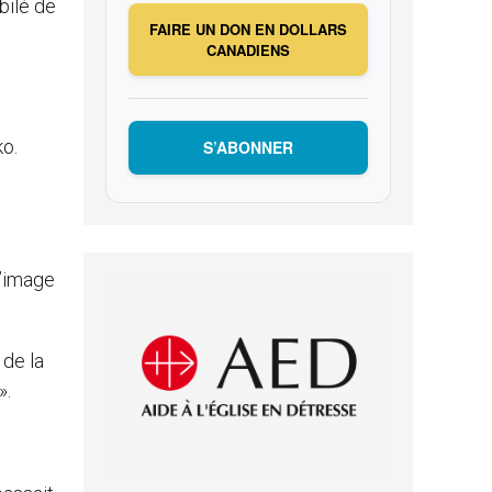
bilé de
FAIRE UN DON EN DOLLARS
CANADIENS
ko.
S’ABONNER
l’image
 de la
».