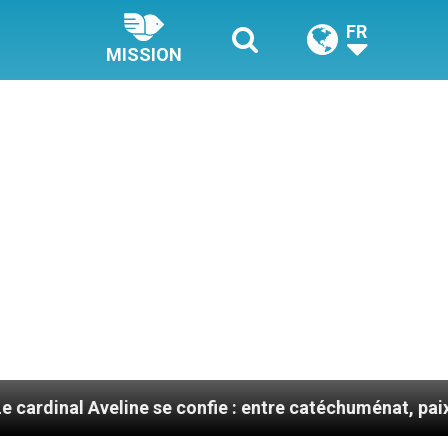
FR
MISSION
eline se confie : entre catéchuménat, paix et défis mig