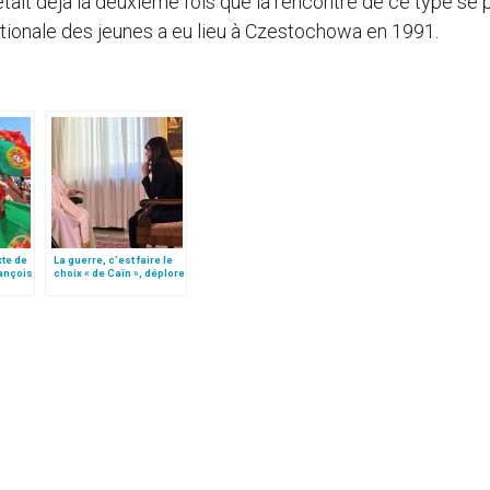
tait déjà la deuxième fois que la rencontre de ce type se 
ationale des jeunes a eu lieu à Czestochowa en 1991.
xte de
La guerre, c’est faire le
rançois
choix « de Caïn », déplore
nde
le pape François