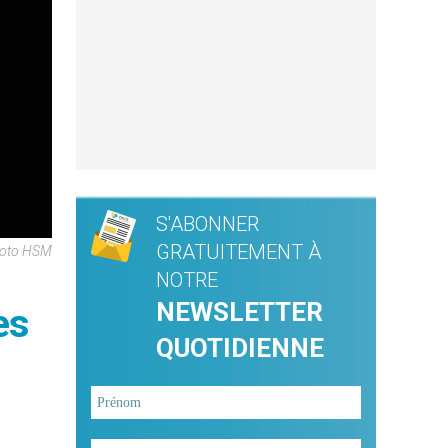
S'ABONNER
GRATUITEMENT À
hoto HSM
NOTRE
NEWSLETTER
es
QUOTIDIENNE