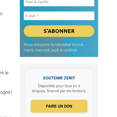
Le
Nous envoyons la newsletter le lundi,
mardi, mercredi, jeudi et vendredi
ré le
SOUTENIR ZENIT
Disponible pour tous en 4
langues, financé par les lecteurs.
logne)
FAIRE UN DON