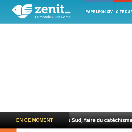
PAPE LÉON XIV
CITÉ DU
En Corée du Sud, faire du catéchisme autrement
EN CE MOMENT