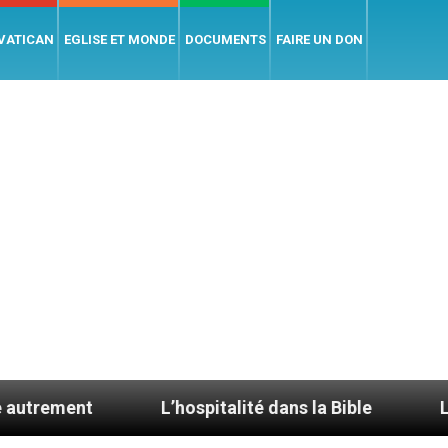
 VATICAN
EGLISE ET MONDE
DOCUMENTS
FAIRE UN DON
L’hospitalité dans la Bible
Le cardinal Av