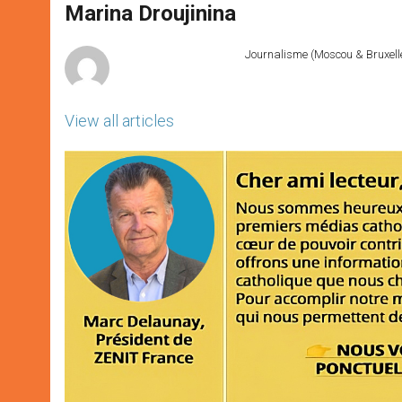
p
g
o
r
Marina Droujinina
p
e
k
r
Journalisme (Moscou & Bruxelles
View all articles