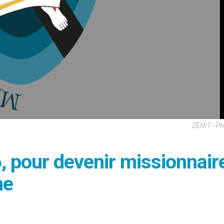
ZENIT - P
 pour devenir missionnair
ne